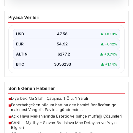
05.08.2026
Fenerbahçe’den hücum hattına dev
Piyasa Verileri
hamle! Benfica’nın gol makinesi
Vangelis Pavlidis gündemde…
USD
47.58
▲ +0.10%
EUR
54.92
▲ +0.12%
ALTIN
6277.2
▲ +0.74%
BTC
3056233
▲ +1.14%
Son Eklenen Haberler
Diyarbakır’da Silahlı Çatışma: 1 Ölü, 1 Yaralı
■
Fenerbahçe’den hücum hattına dev hamle! Benfica’nın gol
■
makinesi Vangelis Pavlidis gündemde…
Açık Hava Mekanlarında Estetik ve bahçe mutfağı Çözümleri
■
CANLI | Mjallby – Slovan Bratislava Maç Detayları ve Yayın
■
Bilgileri