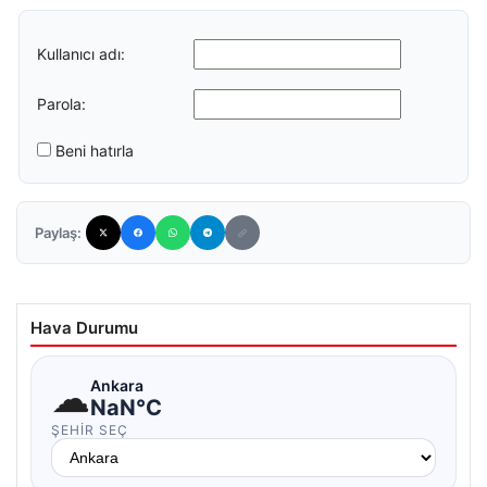
Kullanıcı adı:
Parola:
Beni hatırla
Paylaş:
Hava Durumu
☁
Ankara
NaN°C
ŞEHIR SEÇ