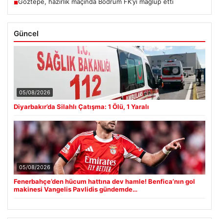
Göztepe, hazırlık maçında Bodrum FK’yı mağlup etti
■
Güncel
05/08/2026
Diyarbakır’da Silahlı Çatışma: 1 Ölü, 1 Yaralı
05/08/2026
Fenerbahçe’den hücum hattına dev hamle! Benfica’nın gol
makinesi Vangelis Pavlidis gündemde…