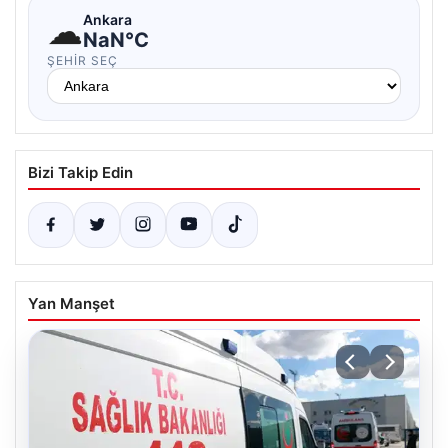
☁
Ankara
NaN°C
ŞEHIR SEÇ
Bizi Takip Edin
Yan Manşet