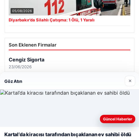
05/08/2026
Diyarbakır’da Silahlı Çatışma: 1 Ölü, 1 Yaralı
Son Eklenen Firmalar
Cengiz Sigorta
23/06/2026
×
Göz Atın
Web sitemizi nasıl kullandığınızı daha iyi anlayabilmek,
© 2026 Haber Gündemi – Güncel Haberler
deneyiminizi kişiselleştirmek ve geliştirmek amacıyla çerezler
Güncel Haberler
kullanıyoruz.
Çerez Politikamız
malta work and study
|
lemagrup.com.tr
cio
Kartal’da kiracısı tarafından bıçaklanan ev sahibi öldü
Reddet
Kabul Et