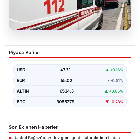
05.08.2026
Diyarbakır’da Silahlı Çatışma: 1 Ölü, 1
Piyasa Verileri
Yaralı
Diyarbakır'ın Bağlar ilçesinde yaşanan silahlı çatışma,
bölge sakinlerini korkuttu. Olay, iki grup arasında
USD
47.71
▲ +0.16%
uzun…
EUR
55.02
• -0.01%
ALTIN
6534.8
▲ +0.65%
BTC
3055779
▼ -0.28%
Son Eklenen Haberler
İstanbul Boğazı’ndan dev gemi geçti, köprülerin altından
■