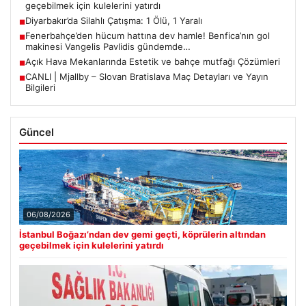
geçebilmek için kulelerini yatırdı
Diyarbakır’da Silahlı Çatışma: 1 Ölü, 1 Yaralı
■
Fenerbahçe’den hücum hattına dev hamle! Benfica’nın gol
■
makinesi Vangelis Pavlidis gündemde…
Açık Hava Mekanlarında Estetik ve bahçe mutfağı Çözümleri
■
CANLI | Mjallby – Slovan Bratislava Maç Detayları ve Yayın
■
Bilgileri
Güncel
06/08/2026
İstanbul Boğazı’ndan dev gemi geçti, köprülerin altından
geçebilmek için kulelerini yatırdı