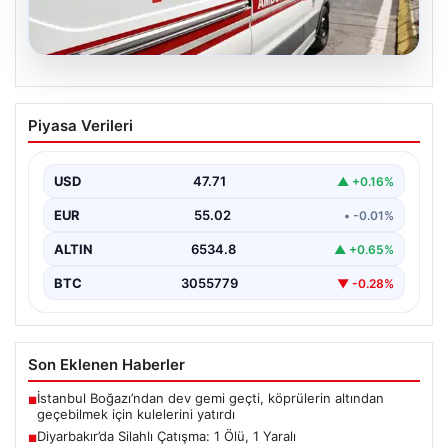
05.08.2026
Diyarbakır’da Silahlı Çatışma: 1 Ölü, 1
Piyasa Verileri
Yaralı
Diyarbakır'ın Bağlar ilçesinde yaşanan silahlı çatışma,
bölge sakinlerini korkuttu. Olay, iki grup arasında
USD
47.71
▲ +0.16%
uzun…
EUR
55.02
• -0.01%
ALTIN
6534.8
▲ +0.65%
BTC
3055779
▼ -0.28%
Son Eklenen Haberler
İstanbul Boğazı’ndan dev gemi geçti, köprülerin altından
■
geçebilmek için kulelerini yatırdı
Diyarbakır’da Silahlı Çatışma: 1 Ölü, 1 Yaralı
■