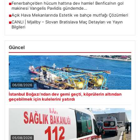
Fenerbahçe’den hücum hattına dev hamle! Benfica’nın gol
■
makinesi Vangelis Pavlidis gündemde…
Açık Hava Mekanlarında Estetik ve bahçe mutfağı Çözümleri
■
CANLI | Mjallby – Slovan Bratislava Maç Detayları ve Yayın
■
Bilgileri
Güncel
06/08/2026
İstanbul Boğazı’ndan dev gemi geçti, köprülerin altından
geçebilmek için kulelerini yatırdı
05/08/2026