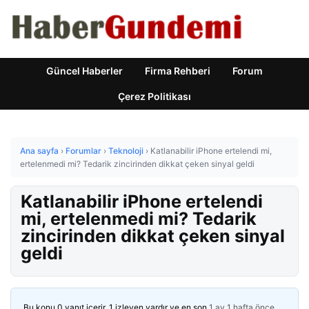
Güncel Haberler
Firma Rehberi
Forum
Çerez Politikası
Ana sayfa
›
Forumlar
›
Teknoloji
›
Katlanabilir iPhone ertelendi mi,
ertelenmedi mi? Tedarik zincirinden dikkat çeken sinyal geldi
Katlanabilir iPhone ertelendi
mi, ertelenmedi mi? Tedarik
zincirinden dikkat çeken sinyal
geldi
Bu konu 0 yanıt içerir, 1 izleyen vardır ve en son
1 ay 1 hafta önce