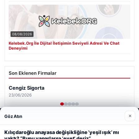
08/08/2026
Kelebek.Org İle Dijital İletişimin Seviyeli Adresi Ve Chat
Deneyimi
Son Eklenen Firmalar
Cengiz Sigorta
23/06/2026
×
Göz Atın
Web sitemizi nasıl kullandığınızı daha iyi anlayabilmek,
deneyiminizi kişiselleştirmek ve geliştirmek amacıyla çerezler
kullanıyoruz.
Çerez Politikamız
Kılıçdaroğlu anayasa değişikliğine ‘yeşil ışık’ mı
yaktı? “Bunu yaparlarsa ‘evet’ deriz”
Reddet
Kabul Et