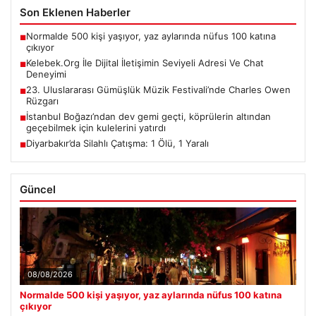
Son Eklenen Haberler
Normalde 500 kişi yaşıyor, yaz aylarında nüfus 100 katına
■
çıkıyor
Kelebek.Org İle Dijital İletişimin Seviyeli Adresi Ve Chat
■
Deneyimi
23. Uluslararası Gümüşlük Müzik Festivali’nde Charles Owen
■
Rüzgarı
İstanbul Boğazı’ndan dev gemi geçti, köprülerin altından
■
geçebilmek için kulelerini yatırdı
Diyarbakır’da Silahlı Çatışma: 1 Ölü, 1 Yaralı
■
Güncel
08/08/2026
Normalde 500 kişi yaşıyor, yaz aylarında nüfus 100 katına
çıkıyor