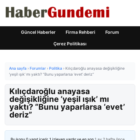
Güncel Haberler
Firma Rehberi
Forum
Çerez Politikası
Ana sayfa
›
Forumlar
›
Politika
›
Kılıçdaroğlu anayasa değişikliğine
‘yeşil ışık’ mı yaktı? “Bunu yaparlarsa ‘evet’ deriz”
Kılıçdaroğlu anayasa
değişikliğine ‘yeşil ışık’ mı
yaktı? “Bunu yaparlarsa ‘evet’
deriz”
Bu konu 0 yanıt içerir, 1 izleyen vardır ve en son
1 ay 2 hafta önce