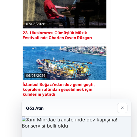
07/08/2026
23. Uluslararası Gümüşlük Müzik
Festivali’nde Charles Owen Rüzgarı
06/08/2026
İstanbul Boğazı’ndan dev gemi geçti,
köprülerin altından geçebilmek için
kulelerini yatırdı
×
Göz Atın
Son Eklenen Firmalar
Cengiz Sigorta