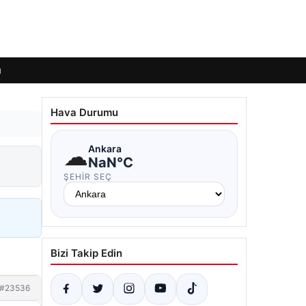
ı
Hava Durumu
☁
Ankara
NaN°C
ŞEHIR SEÇ
Bizi Takip Edin
#23536