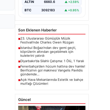
ALTIN
6660.6
▲ +2.59%
BTC
3092183
▲ +0.95%
Son Eklenen Haberler
23. Uluslararası Gümüşlük Müzik
■
Festivali’nde Charles Owen Rüzgarı
İstanbul Boğazı’ndan dev gemi geçti,
■
köprülerin altından geçebilmek için
kulelerini yatırdı
Diyarbakır’da Silahlı Çatışma: 1 Ölü, 1 Yaralı
■
Fenerbahçe’den hücum hattına dev hamle!
■
Benfica’nın gol makinesi Vangelis Pavlidis
gündemde…
Açık Hava Mekanlarında Estetik ve bahçe
■
mutfağı Çözümleri
Güncel