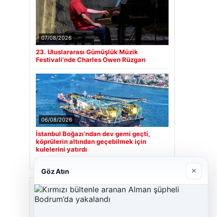
07/08/2026
23. Uluslararası Gümüşlük Müzik
Festivali’nde Charles Owen Rüzgarı
06/08/2026
İstanbul Boğazı’ndan dev gemi geçti,
köprülerin altından geçebilmek için
kulelerini yatırdı
×
Göz Atın
Son Eklenen Firmalar
Cengiz Sigorta