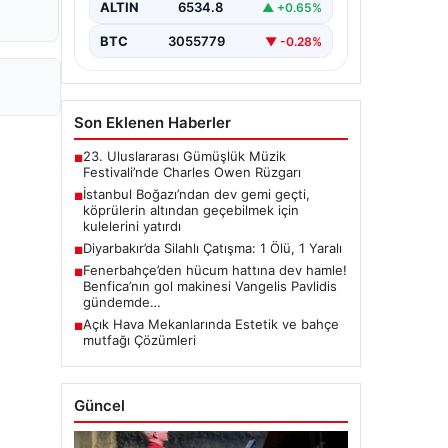
ALTIN
6534.8
▲ +0.65%
BTC
3055779
▼ -0.28%
Son Eklenen Haberler
23. Uluslararası Gümüşlük Müzik
■
Festivali’nde Charles Owen Rüzgarı
İstanbul Boğazı’ndan dev gemi geçti,
■
köprülerin altından geçebilmek için
kulelerini yatırdı
Diyarbakır’da Silahlı Çatışma: 1 Ölü, 1 Yaralı
■
Fenerbahçe’den hücum hattına dev hamle!
■
Benfica’nın gol makinesi Vangelis Pavlidis
gündemde…
Açık Hava Mekanlarında Estetik ve bahçe
■
mutfağı Çözümleri
Güncel