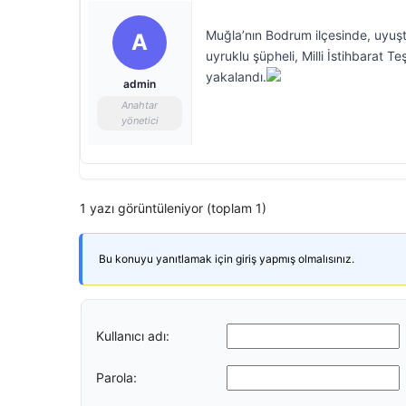
Muğla’nın Bodrum ilçesinde, uyuşt
A
uyruklu şüpheli, Milli İstihbarat 
yakalandı.
admin
Anahtar
yönetici
1 yazı görüntüleniyor (toplam 1)
Bu konuyu yanıtlamak için giriş yapmış olmalısınız.
Kullanıcı adı:
Parola: