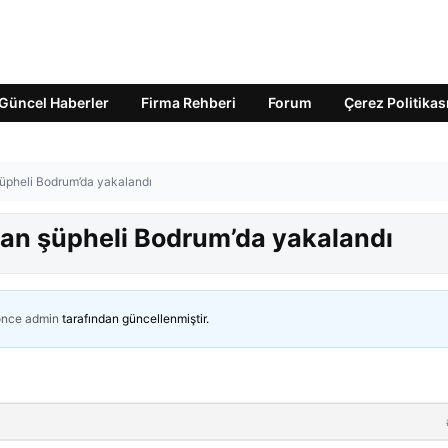
Güncel Haberler
Firma Rehberi
Forum
Çerez Politikas
şüpheli Bodrum’da yakalandı
man şüpheli Bodrum’da yakalandı
önce
admin
tarafından güncellenmiştir.