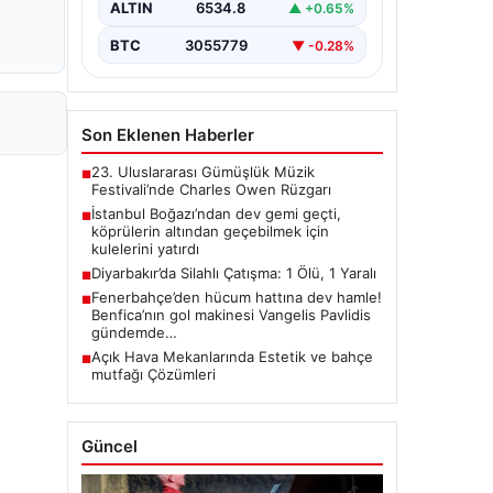
ALTIN
6534.8
▲ +0.65%
BTC
3055779
▼ -0.28%
Son Eklenen Haberler
23. Uluslararası Gümüşlük Müzik
■
Festivali’nde Charles Owen Rüzgarı
İstanbul Boğazı’ndan dev gemi geçti,
■
köprülerin altından geçebilmek için
kulelerini yatırdı
Diyarbakır’da Silahlı Çatışma: 1 Ölü, 1 Yaralı
■
Fenerbahçe’den hücum hattına dev hamle!
■
Benfica’nın gol makinesi Vangelis Pavlidis
gündemde…
Açık Hava Mekanlarında Estetik ve bahçe
■
mutfağı Çözümleri
Güncel