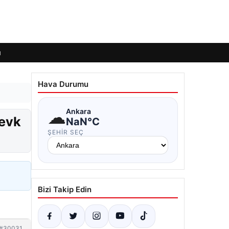
ı
Hava Durumu
☁
Ankara
sevk
NaN°C
ŞEHIR SEÇ
Bizi Takip Edin
#30031