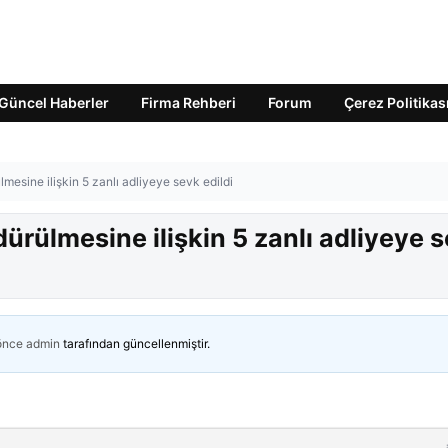
Güncel Haberler
Firma Rehberi
Forum
Çerez Politikas
mesine ilişkin 5 zanlı adliyeye sevk edildi
dürülmesine ilişkin 5 zanlı adliyeye 
 önce
admin
tarafından güncellenmiştir.