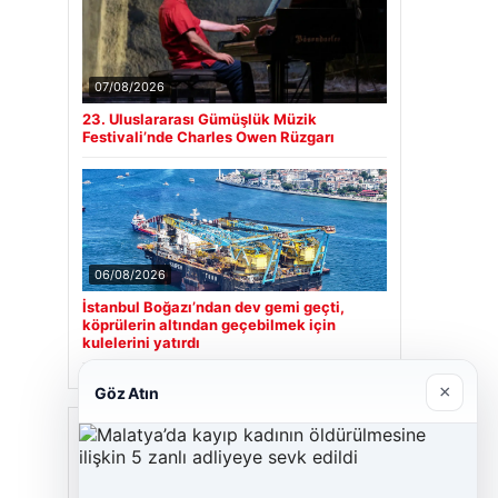
07/08/2026
23. Uluslararası Gümüşlük Müzik
Festivali’nde Charles Owen Rüzgarı
06/08/2026
İstanbul Boğazı’ndan dev gemi geçti,
köprülerin altından geçebilmek için
kulelerini yatırdı
×
Göz Atın
Son Eklenen Firmalar
Cengiz Sigorta