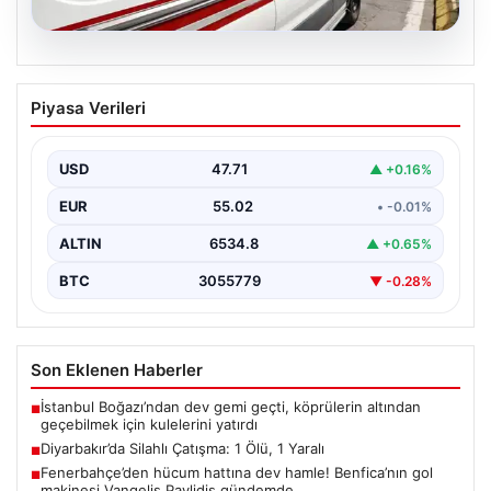
05.08.2026
Diyarbakır’da Silahlı Çatışma: 1 Ölü, 1
Piyasa Verileri
Yaralı
Diyarbakır'ın Bağlar ilçesinde yaşanan silahlı çatışma,
bölge sakinlerini korkuttu. Olay, iki grup arasında
USD
47.71
▲ +0.16%
uzun…
EUR
55.02
• -0.01%
ALTIN
6534.8
▲ +0.65%
BTC
3055779
▼ -0.28%
Son Eklenen Haberler
İstanbul Boğazı’ndan dev gemi geçti, köprülerin altından
■
geçebilmek için kulelerini yatırdı
Diyarbakır’da Silahlı Çatışma: 1 Ölü, 1 Yaralı
■
Fenerbahçe’den hücum hattına dev hamle! Benfica’nın gol
■
makinesi Vangelis Pavlidis gündemde…