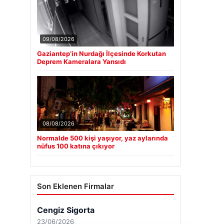
09/08/2026
Gaziantep’in Nurdağı İlçesinde Korkutan
Deprem Kameralara Yansıdı
08/08/2026
Normalde 500 kişi yaşıyor, yaz aylarında
nüfus 100 katına çıkıyor
Son Eklenen Firmalar
Cengiz Sigorta
23/06/2026