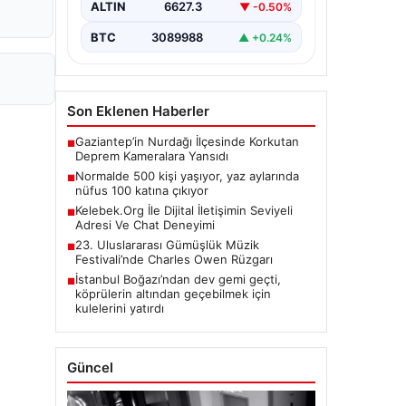
ALTIN
6627.3
▼ -0.50%
BTC
3089988
▲ +0.24%
Son Eklenen Haberler
Gaziantep’in Nurdağı İlçesinde Korkutan
■
Deprem Kameralara Yansıdı
Normalde 500 kişi yaşıyor, yaz aylarında
■
nüfus 100 katına çıkıyor
Kelebek.Org İle Dijital İletişimin Seviyeli
■
Adresi Ve Chat Deneyimi
23. Uluslararası Gümüşlük Müzik
■
Festivali’nde Charles Owen Rüzgarı
İstanbul Boğazı’ndan dev gemi geçti,
■
köprülerin altından geçebilmek için
kulelerini yatırdı
Güncel