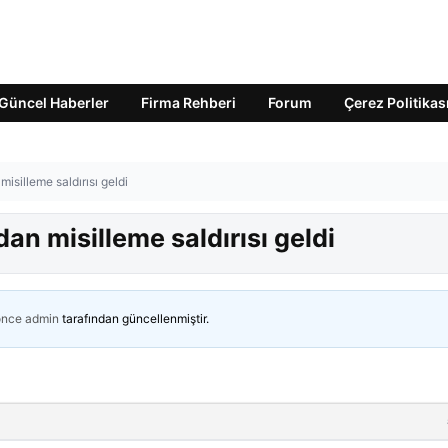
Güncel Haberler
Firma Rehberi
Forum
Çerez Politikas
misilleme saldırısı geldi
dan misilleme saldırısı geldi
önce
admin
tarafından güncellenmiştir.