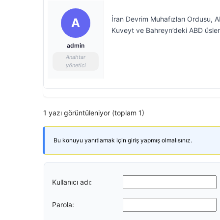
İran Devrim Muhafızları Ordusu, ABD
A
Kuveyt ve Bahreyn’deki ABD üslerin
admin
Anahtar
yönetici
1 yazı görüntüleniyor (toplam 1)
Bu konuyu yanıtlamak için giriş yapmış olmalısınız.
Kullanıcı adı:
Parola: