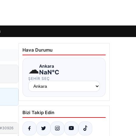
ı
Hava Durumu
☁
Ankara
NaN°C
ŞEHIR SEÇ
Bizi Takip Edin
#30926