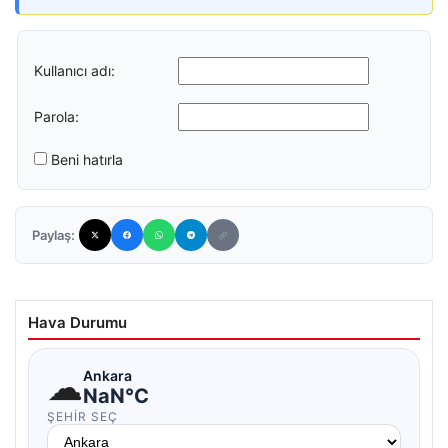
Kullanıcı adı:
Parola:
Beni hatırla
Paylaş:
Hava Durumu
☁
Ankara
NaN°C
ŞEHIR SEÇ