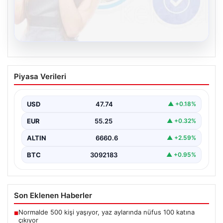
08.08.2026
Kelebek.Org İle Dijital İletişimin Seviyeli
Piyasa Verileri
Adresi Ve Chat Deneyimi
İnternet ortamında kullanıcıların kaliteli bir biçimde
iletişim oluşturması büyük bir hassasiyet taşımaktadır.
USD
47.74
▲ +0.18%
Günümüzde birçok…
EUR
55.25
▲ +0.32%
ALTIN
6660.6
▲ +2.59%
BTC
3092183
▲ +0.95%
Son Eklenen Haberler
Normalde 500 kişi yaşıyor, yaz aylarında nüfus 100 katına
■
çıkıyor