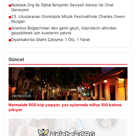
Kelebek.Org İle Dijital İletişimin Seviyeli Adresi Ve Chat
■
Deneyimi
23. Uluslararası Gümüşlük Müzik Festivali’nde Charles Owen
■
Rüzgarı
İstanbul Boğazı’ndan dev gemi geçti, köprülerin altından
■
geçebilmek için kulelerini yatırdı
Diyarbakır’da Silahlı Çatışma: 1 Ölü, 1 Yaralı
■
Güncel
08/08/2026
Normalde 500 kişi yaşıyor, yaz aylarında nüfus 100 katına
çıkıyor