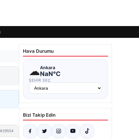
ı
Hava Durumu
☁
Ankara
NaN°C
ŞEHIR SEÇ
Bizi Takip Edin
#29554