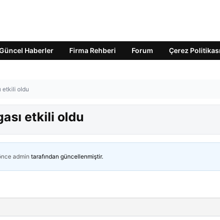
Güncel Haberler
Firma Rehberi
Forum
Çerez Politikas
 etkili oldu
ası etkili oldu
 önce
admin
tarafından güncellenmiştir.