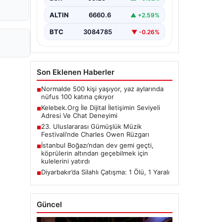
taşımaktadır. Günümüzde birçok…
ALTIN
6660.6
▲ +2.59%
BTC
3084785
▼ -0.26%
Son Eklenen Haberler
Normalde 500 kişi yaşıyor, yaz aylarında
■
nüfus 100 katına çıkıyor
Kelebek.Org İle Dijital İletişimin Seviyeli
■
Adresi Ve Chat Deneyimi
23. Uluslararası Gümüşlük Müzik
■
Festivali’nde Charles Owen Rüzgarı
İstanbul Boğazı’ndan dev gemi geçti,
■
köprülerin altından geçebilmek için
kulelerini yatırdı
Diyarbakır’da Silahlı Çatışma: 1 Ölü, 1 Yaralı
■
Güncel