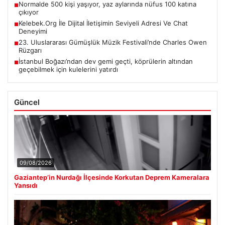
Normalde 500 kişi yaşıyor, yaz aylarında nüfus 100 katına
■
çıkıyor
Kelebek.Org İle Dijital İletişimin Seviyeli Adresi Ve Chat
■
Deneyimi
23. Uluslararası Gümüşlük Müzik Festivali’nde Charles Owen
■
Rüzgarı
İstanbul Boğazı’ndan dev gemi geçti, köprülerin altından
■
geçebilmek için kulelerini yatırdı
Güncel
09/08/2026
Gaziantep’in Nurdağı İlçesinde Korkutan Deprem Kameralara
Yansıdı