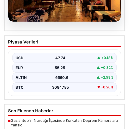
08.08.2026
Normalde 500 kişi yaşıyor, yaz
Piyasa Verileri
aylarında nüfus 100 katına çıkıyor
{ "title": "Kaleiçi'nin Olaylı Yazları: Nüfus Artışının
Gözlemlenmesi", "content": "Antalya'nın tarih ve kültür
USD
47.74
▲ +0.18%
açısından…
EUR
55.25
▲ +0.32%
ALTIN
6660.6
▲ +2.59%
BTC
3084785
▼ -0.26%
Son Eklenen Haberler
Gaziantep’in Nurdağı İlçesinde Korkutan Deprem Kameralara
■
Yansıdı