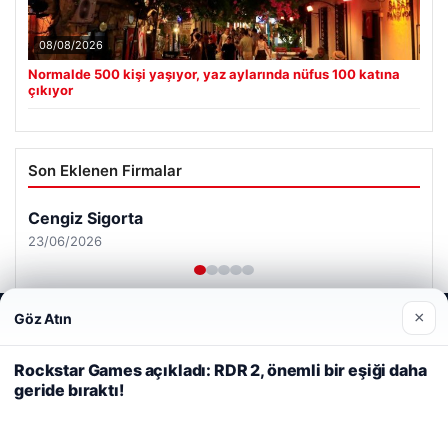
08/08/2026
Normalde 500 kişi yaşıyor, yaz aylarında nüfus 100 katına
çıkıyor
Son Eklenen Firmalar
Cengiz Sigorta
23/06/2026
×
Göz Atın
Web sitemizi nasıl kullandığınızı daha iyi anlayabilmek,
deneyiminizi kişiselleştirmek ve geliştirmek amacıyla çerezler
kullanıyoruz.
Çerez Politikamız
Rockstar Games açıkladı: RDR 2, önemli bir eşiği daha
geride bıraktı!
Reddet
Kabul Et
© 2026 Haber Gündemi – Güncel Haberler
malta work and study
|
lemagrup.com.tr