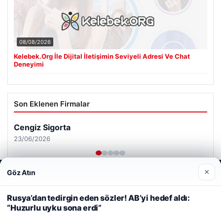
08/08/2026
Kelebek.Org İle Dijital İletişimin Seviyeli Adresi Ve Chat
Deneyimi
Son Eklenen Firmalar
Cengiz Sigorta
23/06/2026
×
Göz Atın
Web sitemizi nasıl kullandığınızı daha iyi anlayabilmek,
deneyiminizi kişiselleştirmek ve geliştirmek amacıyla çerezler
kullanıyoruz.
Çerez Politikamız
Rusya’dan tedirgin eden sözler! AB’yi hedef aldı:
“Huzurlu uyku sona erdi”
Reddet
Kabul Et
© 2026 Haber Gündemi – Güncel Haberler