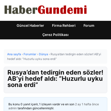
Güncel Haberler
Firma Rehberi
Forum
Çerez Politikası
Ana sayfa
›
Forumlar
›
Dünya
›
Rusya’dan tedirgin eden sözler! AB’yi
hedef aldı: “Huzurlu uyku sona erdi”
Rusya’dan tedirgin eden sözler!
AB’yi hedef aldı: “Huzurlu uyku
sona erdi”
Bu konu 0 yanıt içerir, 1 izleyen vardır ve en son
2 ay 1 hafta önce
admin
tarafından güncellenmiştir.