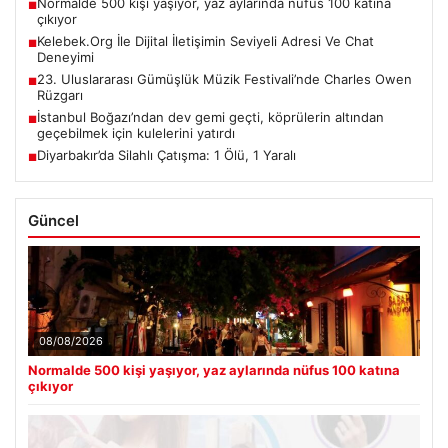
Normalde 500 kişi yaşıyor, yaz aylarında nüfus 100 katına
■
çıkıyor
Kelebek.Org İle Dijital İletişimin Seviyeli Adresi Ve Chat
■
Deneyimi
23. Uluslararası Gümüşlük Müzik Festivali’nde Charles Owen
■
Rüzgarı
İstanbul Boğazı’ndan dev gemi geçti, köprülerin altından
■
geçebilmek için kulelerini yatırdı
Diyarbakır’da Silahlı Çatışma: 1 Ölü, 1 Yaralı
■
Güncel
08/08/2026
Normalde 500 kişi yaşıyor, yaz aylarında nüfus 100 katına
çıkıyor