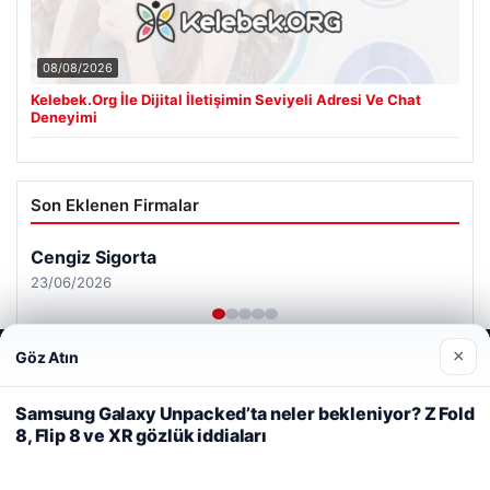
08/08/2026
Kelebek.Org İle Dijital İletişimin Seviyeli Adresi Ve Chat
Deneyimi
Son Eklenen Firmalar
Cengiz Sigorta
23/06/2026
×
Göz Atın
Web sitemizi nasıl kullandığınızı daha iyi anlayabilmek,
deneyiminizi kişiselleştirmek ve geliştirmek amacıyla çerezler
kullanıyoruz.
Çerez Politikamız
Samsung Galaxy Unpacked’ta neler bekleniyor? Z Fold
8, Flip 8 ve XR gözlük iddiaları
Reddet
Kabul Et
© 2026 Haber Gündemi – Güncel Haberler