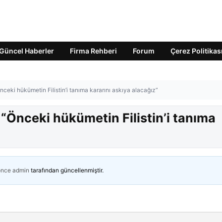
Güncel Haberler
Firma Rehberi
Forum
Çerez Politikas
eki hükümetin Filistin’i tanıma kararını askıya alacağız”
“Önceki hükümetin Filistin’i tanıma
önce
admin
tarafından güncellenmiştir.