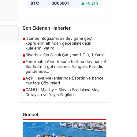
BTC
3063601
▲ +0.21%
Son Eklenen Haberler
İstanbul Boğazı’ndan dev gemi geçti,
■
köprülerin altından geçebilmek için
kulelerini yatırdı
Diyarbakır’da Silahlı Çatışma: 1 Ölü, 1 Yaralı
■
Fenerbahçe’den hücum hattına dev hamle!
■
Benfica’nın gol makinesi Vangelis Pavlidis
gündemde…
Açık Hava Mekanlarında Estetik ve bahçe
■
mutfağı Çözümleri
CANLI | Mjallby – Slovan Bratislava Maç
■
Detayları ve Yayın Bilgileri
Güncel