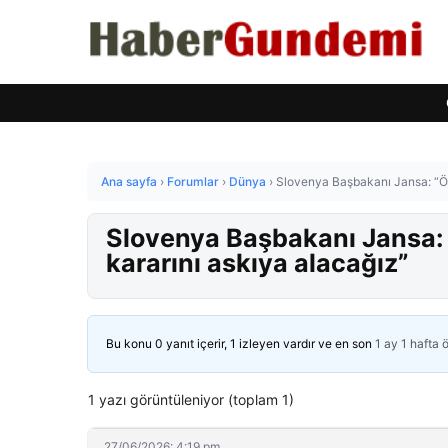
Ana sayfa
›
Forumlar
›
Dünya
›
Slovenya Başbakanı Jansa: “Önc
Slovenya Başbakanı Jansa: 
kararını askıya alacağız”
Bu konu 0 yanıt içerir, 1 izleyen vardır ve en son
1 ay 1 hafta 
1 yazı görüntüleniyor (toplam 1)
27/06/2026: 4:19 pm