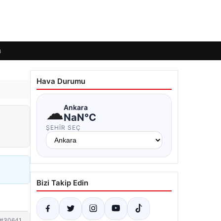
ı
Hava Durumu
☁
Ankara
NaN°C
ŞEHIR SEÇ
Bizi Takip Edin
#30641