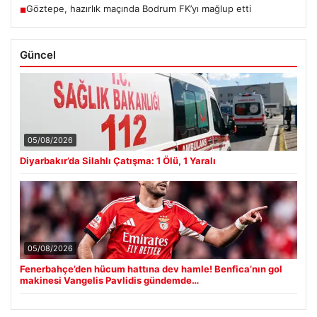
Göztepe, hazırlık maçında Bodrum FK’yı mağlup etti
■
Güncel
05/08/2026
Diyarbakır’da Silahlı Çatışma: 1 Ölü, 1 Yaralı
05/08/2026
Fenerbahçe’den hücum hattına dev hamle! Benfica’nın gol
makinesi Vangelis Pavlidis gündemde…