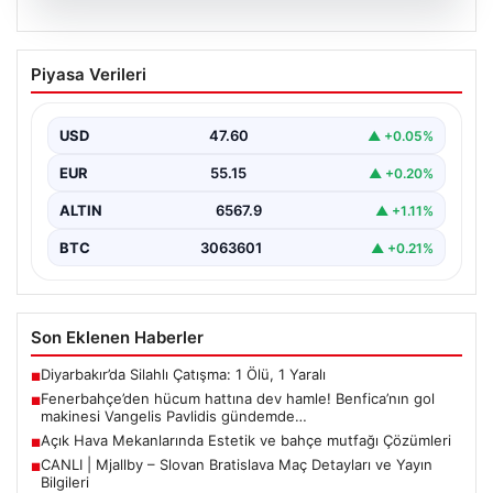
05.08.2026
Fenerbahçe’den hücum hattına dev
Piyasa Verileri
hamle! Benfica’nın gol makinesi
Vangelis Pavlidis gündemde…
USD
47.60
▲ +0.05%
EUR
55.15
▲ +0.20%
ALTIN
6567.9
▲ +1.11%
BTC
3063601
▲ +0.21%
Son Eklenen Haberler
Diyarbakır’da Silahlı Çatışma: 1 Ölü, 1 Yaralı
■
Fenerbahçe’den hücum hattına dev hamle! Benfica’nın gol
■
makinesi Vangelis Pavlidis gündemde…
Açık Hava Mekanlarında Estetik ve bahçe mutfağı Çözümleri
■
CANLI | Mjallby – Slovan Bratislava Maç Detayları ve Yayın
■
Bilgileri