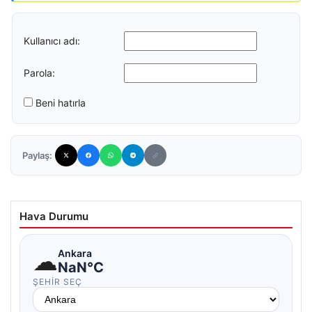
Kullanıcı adı:
Parola:
Beni hatırla
Paylaş:
Hava Durumu
☁
Ankara
NaN°C
ŞEHIR SEÇ