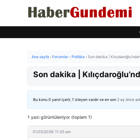
Ana sayfa
›
Forumlar
›
Politika
›
Son dakika | Kılıçdaroğlu’ndan Ö
Son dakika | Kılıçdaroğlu’nda
Bu konu 0 yanıt içerir, 1 izleyen vardır ve en son
2 ay önce
ad
1 yazı görüntüleniyor (toplam 1)
31/05/2026: 11:35 am