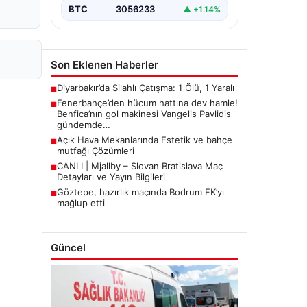
BTC
3056233
▲ +1.14%
Son Eklenen Haberler
Diyarbakır’da Silahlı Çatışma: 1 Ölü, 1 Yaralı
■
Fenerbahçe’den hücum hattına dev hamle!
■
Benfica’nın gol makinesi Vangelis Pavlidis
gündemde…
Açık Hava Mekanlarında Estetik ve bahçe
■
mutfağı Çözümleri
CANLI | Mjallby – Slovan Bratislava Maç
■
Detayları ve Yayın Bilgileri
Göztepe, hazırlık maçında Bodrum FK’yı
■
mağlup etti
Güncel