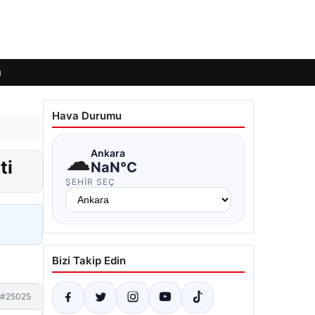
ı
Hava Durumu
☁
Ankara
ti
NaN°C
ŞEHIR SEÇ
Bizi Takip Edin
#25025