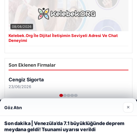
08/08/2026
Kelebek.Org İle Dijital İletişimin Seviyeli Adresi Ve Chat
Deneyimi
Son Eklenen Firmalar
Cengiz Sigorta
23/06/2026
×
Göz Atın
Web sitemizi nasıl kullandığınızı daha iyi anlayabilmek,
deneyiminizi kişiselleştirmek ve geliştirmek amacıyla çerezler
kullanıyoruz.
Çerez Politikamız
Son dakika | Venezüla’da 7.1 büyüklüğünde deprem
meydana geldi! Tsunami uyarısı verildi
Reddet
Kabul Et
© 2026 Haber Gündemi – Güncel Haberler