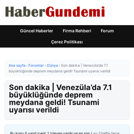
Güncel Haberler
Firma Rehberi
Forum
Çerez Politikası
Ana sayfa
›
Forumlar
›
Dünya
›
Son dakika | Venezüla’da 7.1
büyüklüğünde deprem meydana geldi! Tsunami uyarısı verildi
Son dakika | Venezüla’da 7.1
büyüklüğünde deprem
meydana geldi! Tsunami
uyarısı verildi
Bu konu 0 yanıt içerir, 1 izleyen vardır ve en son
1 ay 2 hafta önce