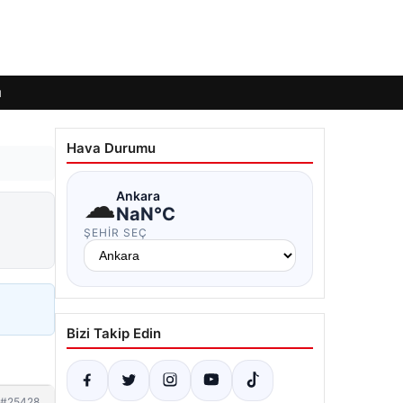
ı
Hava Durumu
☁
Ankara
NaN°C
ŞEHIR SEÇ
Bizi Takip Edin
#25428