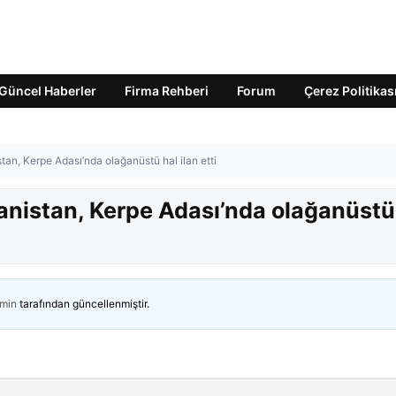
Güncel Haberler
Firma Rehberi
Forum
Çerez Politikas
tan, Kerpe Adası’nda olağanüstü hal ilan etti
anistan, Kerpe Adası’nda olağanüstü
min
tarafından güncellenmiştir.