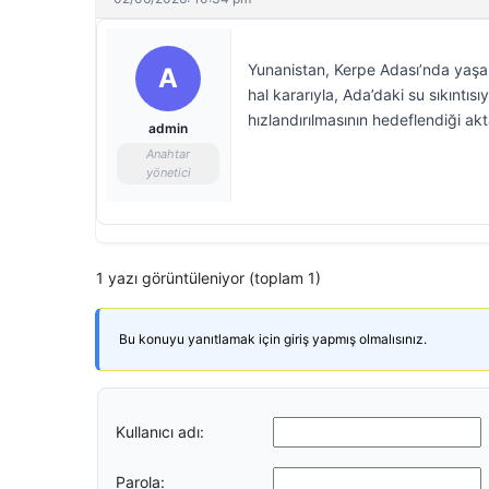
Yunanistan, Kerpe Adası’nda yaşana
A
hal kararıyla, Ada’daki su sıkıntıs
hızlandırılmasının hedeflendiği akta
admin
Anahtar
yönetici
1 yazı görüntüleniyor (toplam 1)
Bu konuyu yanıtlamak için giriş yapmış olmalısınız.
Kullanıcı adı:
Parola: