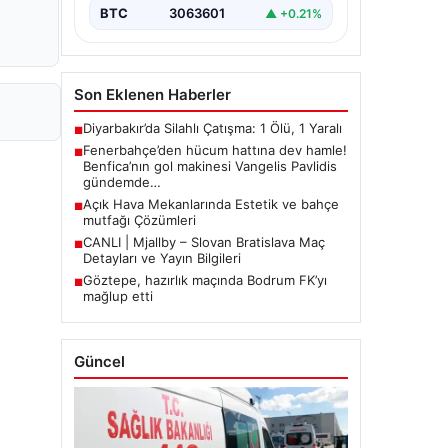
BTC
3063601
▲ +0.21%
Son Eklenen Haberler
Diyarbakır’da Silahlı Çatışma: 1 Ölü, 1 Yaralı
■
Fenerbahçe’den hücum hattına dev hamle!
■
Benfica’nın gol makinesi Vangelis Pavlidis
gündemde…
Açık Hava Mekanlarında Estetik ve bahçe
■
mutfağı Çözümleri
CANLI | Mjallby – Slovan Bratislava Maç
■
Detayları ve Yayın Bilgileri
Göztepe, hazırlık maçında Bodrum FK’yı
■
mağlup etti
Güncel