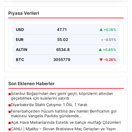
05.08.2026
Diyarbakır’da Silahlı Çatışma: 1 Ölü, 1
Piyasa Verileri
Yaralı
Diyarbakır'ın Bağlar ilçesinde yaşanan silahlı çatışma,
bölge sakinlerini korkuttu. Olay, iki grup arasında
USD
47.71
▲ +0.16%
uzun…
EUR
55.02
• -0.01%
ALTIN
6534.8
▲ +0.65%
BTC
3055779
▼ -0.28%
Son Eklenen Haberler
İstanbul Boğazı’ndan dev gemi geçti, köprülerin altından
■
geçebilmek için kulelerini yatırdı
Diyarbakır’da Silahlı Çatışma: 1 Ölü, 1 Yaralı
■
Fenerbahçe’den hücum hattına dev hamle! Benfica’nın gol
■
makinesi Vangelis Pavlidis gündemde…
Açık Hava Mekanlarında Estetik ve bahçe mutfağı Çözümleri
■
CANLI | Mjallby – Slovan Bratislava Maç Detayları ve Yayın
■