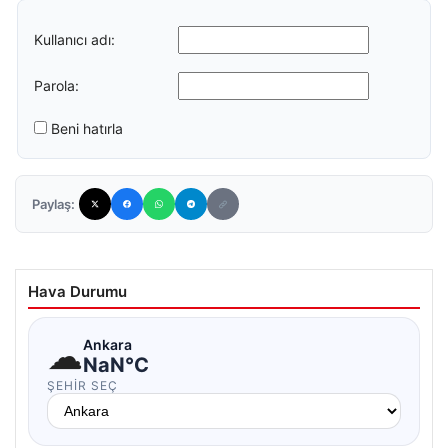
Kullanıcı adı:
Parola:
Beni hatırla
Paylaş:
Hava Durumu
☁
Ankara
NaN°C
ŞEHIR SEÇ