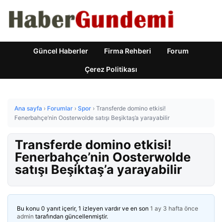
Güncel Haberler
Firma Rehberi
Forum
Çerez Politikası
Ana sayfa
›
Forumlar
›
Spor
›
Transferde domino etkisi!
Fenerbahçe’nin Oosterwolde satışı Beşiktaş’a yarayabilir
Transferde domino etkisi!
Fenerbahçe’nin Oosterwolde
satışı Beşiktaş’a yarayabilir
Bu konu 0 yanıt içerir, 1 izleyen vardır ve en son
1 ay 3 hafta önce
admin
tarafından güncellenmiştir.