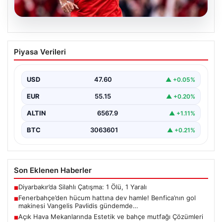
05.08.2026
Fenerbahçe’den hücum hattına dev
Piyasa Verileri
hamle! Benfica’nın gol makinesi
Vangelis Pavlidis gündemde…
USD
47.60
▲ +0.05%
EUR
55.15
▲ +0.20%
ALTIN
6567.9
▲ +1.11%
BTC
3063601
▲ +0.21%
Son Eklenen Haberler
Diyarbakır’da Silahlı Çatışma: 1 Ölü, 1 Yaralı
■
Fenerbahçe’den hücum hattına dev hamle! Benfica’nın gol
■
makinesi Vangelis Pavlidis gündemde…
Açık Hava Mekanlarında Estetik ve bahçe mutfağı Çözümleri
■