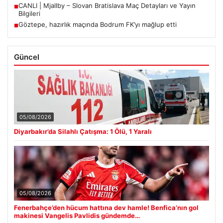
CANLI | Mjallby – Slovan Bratislava Maç Detayları ve Yayın
■
Bilgileri
Göztepe, hazırlık maçında Bodrum FK’yı mağlup etti
■
Güncel
05/08/2026
Diyarbakır’da Silahlı Çatışma: 1 Ölü, 1 Yaralı
05/08/2026
Fenerbahçe’den hücum hattına dev hamle! Benfica’nın gol
makinesi Vangelis Pavlidis gündemde…