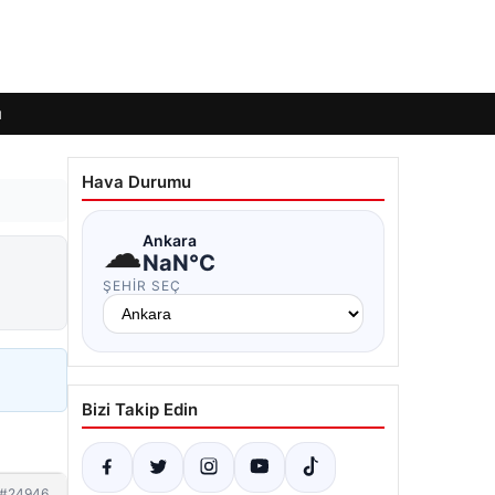
ı
Hava Durumu
☁
Ankara
NaN°C
ŞEHIR SEÇ
Bizi Takip Edin
#24946