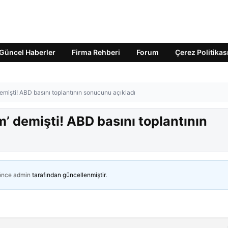
Güncel Haberler
Firma Rehberi
Forum
Çerez Politikas
emişti! ABD basını toplantının sonucunu açıkladı
’ demişti! ABD basını toplantının
 önce
admin
tarafından güncellenmiştir.