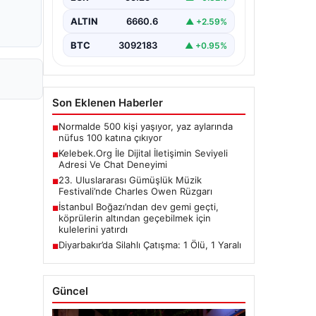
taşımaktadır. Günümüzde birçok…
ALTIN
6660.6
▲ +2.59%
BTC
3092183
▲ +0.95%
Son Eklenen Haberler
Normalde 500 kişi yaşıyor, yaz aylarında
■
nüfus 100 katına çıkıyor
Kelebek.Org İle Dijital İletişimin Seviyeli
■
Adresi Ve Chat Deneyimi
23. Uluslararası Gümüşlük Müzik
■
Festivali’nde Charles Owen Rüzgarı
İstanbul Boğazı’ndan dev gemi geçti,
■
köprülerin altından geçebilmek için
kulelerini yatırdı
Diyarbakır’da Silahlı Çatışma: 1 Ölü, 1 Yaralı
■
Güncel