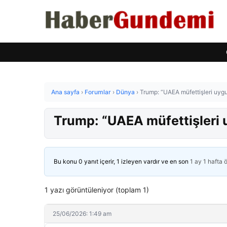
Ana sayfa
›
Forumlar
›
Dünya
›
Trump: “UAEA müfettişleri uyg
Trump: “UAEA müfettişleri 
Bu konu 0 yanıt içerir, 1 izleyen vardır ve en son
1 ay 1 hafta 
1 yazı görüntüleniyor (toplam 1)
25/06/2026: 1:49 am