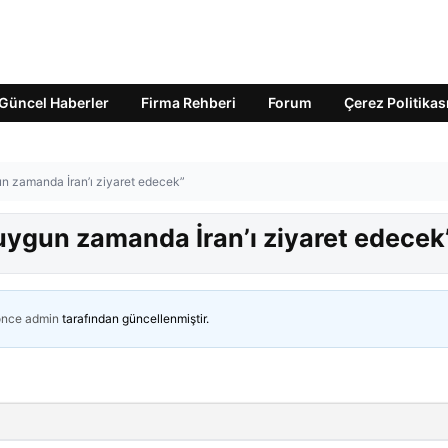
Güncel Haberler
Firma Rehberi
Forum
Çerez Politikas
un zamanda İran’ı ziyaret edecek”
uygun zamanda İran’ı ziyaret edecek
önce
admin
tarafından güncellenmiştir.