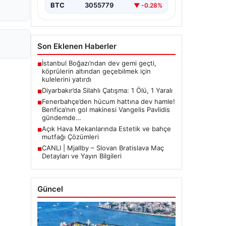
BTC
3055779
▼ -0.28%
Son Eklenen Haberler
İstanbul Boğazı’ndan dev gemi geçti,
■
köprülerin altından geçebilmek için
kulelerini yatırdı
Diyarbakır’da Silahlı Çatışma: 1 Ölü, 1 Yaralı
■
Fenerbahçe’den hücum hattına dev hamle!
■
Benfica’nın gol makinesi Vangelis Pavlidis
gündemde…
Açık Hava Mekanlarında Estetik ve bahçe
■
mutfağı Çözümleri
CANLI | Mjallby – Slovan Bratislava Maç
■
Detayları ve Yayın Bilgileri
Güncel