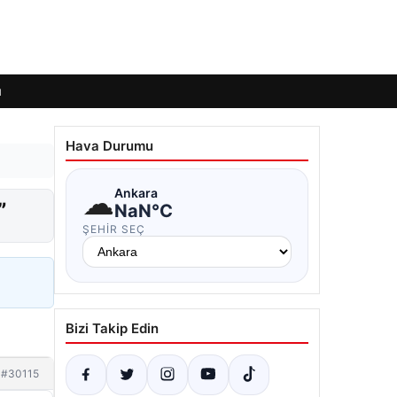
ı
Hava Durumu
☁
Ankara
”
NaN°C
ŞEHIR SEÇ
Bizi Takip Edin
#30115