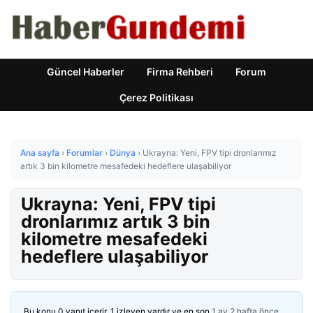
Güncel Haberler
Firma Rehberi
Forum
Çerez Politikası
Ana sayfa
›
Forumlar
›
Dünya
›
Ukrayna: Yeni, FPV tipi dronlarımız
artık 3 bin kilometre mesafedeki hedeflere ulaşabiliyor
Ukrayna: Yeni, FPV tipi
dronlarımız artık 3 bin
kilometre mesafedeki
hedeflere ulaşabiliyor
Bu konu 0 yanıt içerir, 1 izleyen vardır ve en son
1 ay 2 hafta önce