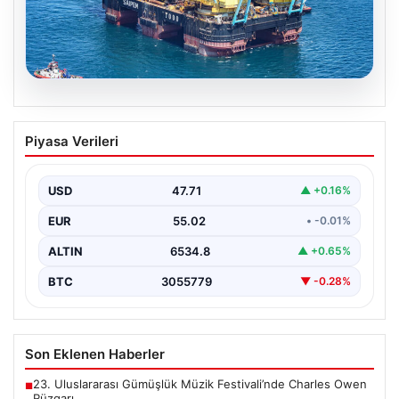
06.08.2026
İstanbul Boğazı’ndan dev gemi geçti,
Piyasa Verileri
köprülerin altından geçebilmek için
kulelerini yatırdı
USD
47.71
▲ +0.16%
Bahama bayraklı yarı batık vinç ve boru döşeme gemisi
Saipem 7000, İstanbul Boğazı'ndan geçiş…
EUR
55.02
• -0.01%
ALTIN
6534.8
▲ +0.65%
BTC
3055779
▼ -0.28%
Son Eklenen Haberler
23. Uluslararası Gümüşlük Müzik Festivali’nde Charles Owen
■
Rüzgarı