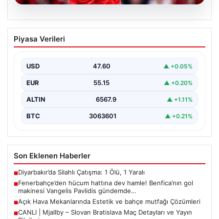
05.08.2026
Fenerbahçe’den hücum hattına dev
Piyasa Verileri
hamle! Benfica’nın gol makinesi
Vangelis Pavlidis gündemde…
USD
47.60
▲ +0.05%
EUR
55.15
▲ +0.20%
ALTIN
6567.9
▲ +1.11%
BTC
3063601
▲ +0.21%
Son Eklenen Haberler
Diyarbakır’da Silahlı Çatışma: 1 Ölü, 1 Yaralı
■
Fenerbahçe’den hücum hattına dev hamle! Benfica’nın gol
■
makinesi Vangelis Pavlidis gündemde…
Açık Hava Mekanlarında Estetik ve bahçe mutfağı Çözümleri
■
CANLI | Mjallby – Slovan Bratislava Maç Detayları ve Yayın
■