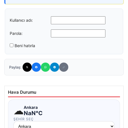
Kullanıcı adı:
Parola:
Beni hatırla
Paylaş:
Hava Durumu
☁
Ankara
NaN°C
ŞEHIR SEÇ