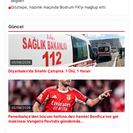
Bilgileri
Göztepe, hazırlık maçında Bodrum FK’yı mağlup etti
■
Güncel
05/08/2026
Diyarbakır’da Silahlı Çatışma: 1 Ölü, 1 Yaralı
05/08/2026
Fenerbahçe’den hücum hattına dev hamle! Benfica’nın gol
makinesi Vangelis Pavlidis gündemde…