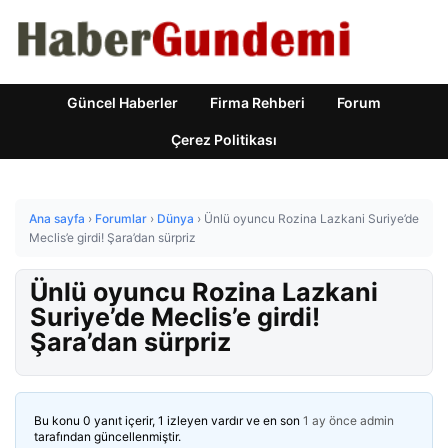
Güncel Haberler
Firma Rehberi
Forum
Çerez Politikası
Ana sayfa
›
Forumlar
›
Dünya
›
Ünlü oyuncu Rozina Lazkani Suriye’de
Meclis’e girdi! Şara’dan sürpriz
Ünlü oyuncu Rozina Lazkani
Suriye’de Meclis’e girdi!
Şara’dan sürpriz
Bu konu 0 yanıt içerir, 1 izleyen vardır ve en son
1 ay önce
admin
tarafından güncellenmiştir.