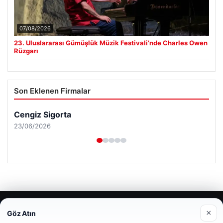
07/08/2026
23. Uluslararası Gümüşlük Müzik Festivali’nde Charles Owen
Rüzgarı
Son Eklenen Firmalar
Cengiz Sigorta
23/06/2026
© 2026 Haber Gündemi – Güncel Haberler
×
Göz Atın
Web sitemizi nasıl kullandığınızı daha iyi anlayabilmek,