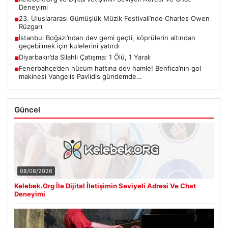
■
Deneyimi
23. Uluslararası Gümüşlük Müzik Festivali’nde Charles Owen
■
Rüzgarı
İstanbul Boğazı’ndan dev gemi geçti, köprülerin altından
■
geçebilmek için kulelerini yatırdı
Diyarbakır’da Silahlı Çatışma: 1 Ölü, 1 Yaralı
■
Fenerbahçe’den hücum hattına dev hamle! Benfica’nın gol
■
makinesi Vangelis Pavlidis gündemde…
Güncel
08/08/2026
Kelebek.Org İle Dijital İletişimin Seviyeli Adresi Ve Chat
Deneyimi