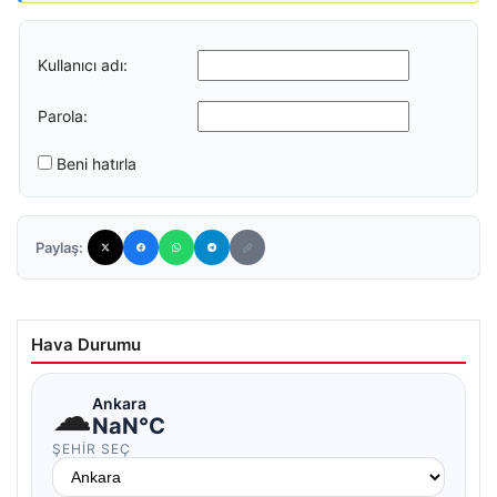
Kullanıcı adı:
Parola:
Beni hatırla
Paylaş:
Hava Durumu
☁
Ankara
NaN°C
ŞEHIR SEÇ