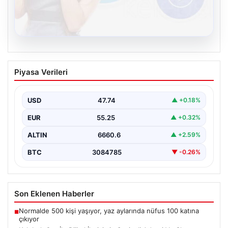
08.08.2026
Kelebek.Org İle Dijital İletişimin Seviyeli
Piyasa Verileri
Adresi Ve Chat Deneyimi
İnternet ortamında kullanıcıların kaliteli bir biçimde
iletişim oluşturması büyük bir hassasiyet taşımaktadır.
USD
47.74
▲ +0.18%
Günümüzde birçok…
EUR
55.25
▲ +0.32%
ALTIN
6660.6
▲ +2.59%
BTC
3084785
▼ -0.26%
Son Eklenen Haberler
Normalde 500 kişi yaşıyor, yaz aylarında nüfus 100 katına
■
çıkıyor