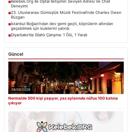
Kelebek.Org İle Dijital İletişimin Seviyeli Adresi Ve Chat
■
Deneyimi
23. Uluslararası Gümüşlük Müzik Festivali’nde Charles Owen
■
Rüzgarı
İstanbul Boğazı’ndan dev gemi geçti, köprülerin altından
■
geçebilmek için kulelerini yatırdı
Diyarbakır’da Silahlı Çatışma: 1 Ölü, 1 Yaralı
■
Güncel
08/08/2026
Normalde 500 kişi yaşıyor, yaz aylarında nüfus 100 katına
çıkıyor