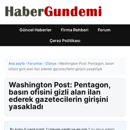
Güncel Haberler
Firma Rehberi
Forum
Çerez Politikası
Ana sayfa
›
Forumlar
›
Dünya
›
Washington Post: Pentagon, basın
ofisini gizli alan ilan ederek gazetecilerin girişini yasakladı
Washington Post: Pentagon,
basın ofisini gizli alan ilan
ederek gazetecilerin girişini
yasakladı
Bu konu 0 yanıt içerir, 1 izleyen vardır ve en son
2 ay önce
admin