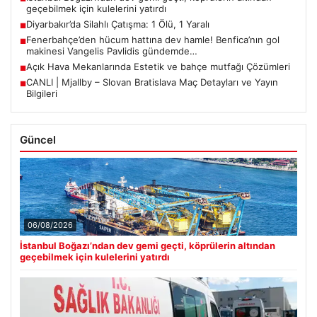
geçebilmek için kulelerini yatırdı
Diyarbakır’da Silahlı Çatışma: 1 Ölü, 1 Yaralı
■
Fenerbahçe’den hücum hattına dev hamle! Benfica’nın gol
■
makinesi Vangelis Pavlidis gündemde…
Açık Hava Mekanlarında Estetik ve bahçe mutfağı Çözümleri
■
CANLI | Mjallby – Slovan Bratislava Maç Detayları ve Yayın
■
Bilgileri
Güncel
06/08/2026
İstanbul Boğazı’ndan dev gemi geçti, köprülerin altından
geçebilmek için kulelerini yatırdı