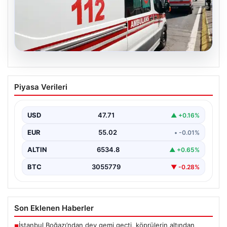
05.08.2026
Diyarbakır’da Silahlı Çatışma: 1 Ölü, 1
Piyasa Verileri
Yaralı
Diyarbakır'ın Bağlar ilçesinde yaşanan silahlı çatışma,
bölge sakinlerini korkuttu. Olay, iki grup arasında
USD
47.71
▲ +0.16%
uzun…
EUR
55.02
• -0.01%
ALTIN
6534.8
▲ +0.65%
BTC
3055779
▼ -0.28%
Son Eklenen Haberler
İstanbul Boğazı’ndan dev gemi geçti, köprülerin altından
■