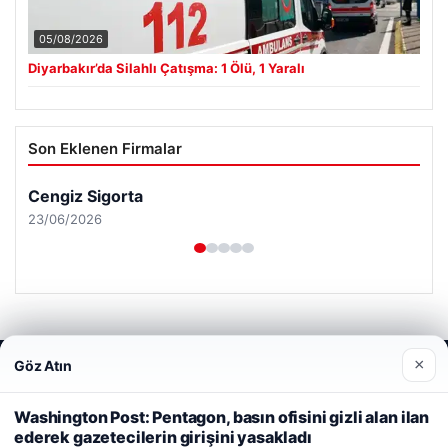
05/08/2026
Diyarbakır’da Silahlı Çatışma: 1 Ölü, 1 Yaralı
Son Eklenen Firmalar
Cengiz Sigorta
23/06/2026
×
Göz Atın
Web sitemizi nasıl kullandığınızı daha iyi anlayabilmek,
© 2026 Haber Gündemi – Güncel Haberler
deneyiminizi kişiselleştirmek ve geliştirmek amacıyla çerezler
kullanıyoruz.
Çerez Politikamız
malta work and study
|
lemagrup.com.tr
Washington Post: Pentagon, basın ofisini gizli alan ilan
cio
ederek gazetecilerin girişini yasakladı
Reddet
Kabul Et