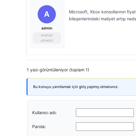
Microsoft, Xbox konsollarının fiya
A
bileşenlerindeki maliyet artışı nede
admin
Anahtar
yönetici
1 yazı görüntüleniyor (toplam 1)
Bu konuyu yanıtlamak için giriş yapmış olmalısınız.
Kullanıcı adı:
Parola: