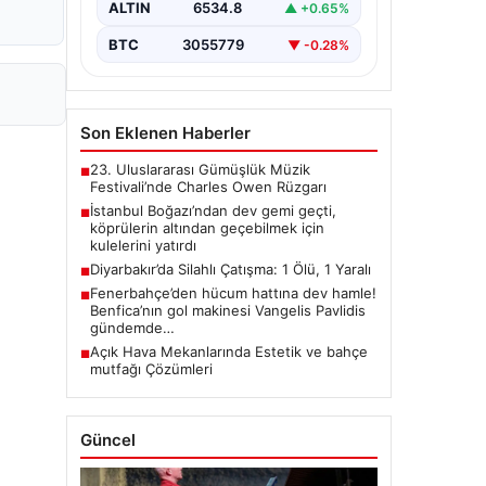
ALTIN
6534.8
▲ +0.65%
BTC
3055779
▼ -0.28%
Son Eklenen Haberler
23. Uluslararası Gümüşlük Müzik
■
Festivali’nde Charles Owen Rüzgarı
İstanbul Boğazı’ndan dev gemi geçti,
■
köprülerin altından geçebilmek için
kulelerini yatırdı
Diyarbakır’da Silahlı Çatışma: 1 Ölü, 1 Yaralı
■
Fenerbahçe’den hücum hattına dev hamle!
■
Benfica’nın gol makinesi Vangelis Pavlidis
gündemde…
Açık Hava Mekanlarında Estetik ve bahçe
■
mutfağı Çözümleri
Güncel