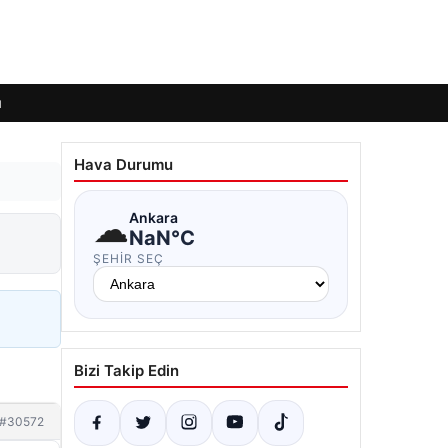
ı
Hava Durumu
☁
Ankara
NaN°C
ŞEHIR SEÇ
Bizi Takip Edin
#30572