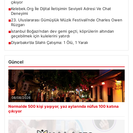
çıkıyor
Kelebek.Org İle Dijital İletişimin Seviyeli Adresi Ve Chat
■
Deneyimi
23. Uluslararası Gümüşlük Müzik Festivali’nde Charles Owen
■
Rüzgarı
İstanbul Boğazı’ndan dev gemi geçti, köprülerin altından
■
geçebilmek için kulelerini yatırdı
Diyarbakır’da Silahlı Çatışma: 1 Ölü, 1 Yaralı
■
Güncel
08/08/2026
Normalde 500 kişi yaşıyor, yaz aylarında nüfus 100 katına
çıkıyor