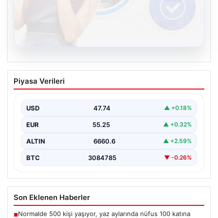
08.08.2026
Kelebek.Org İle Dijital İletişimin Seviyeli
Piyasa Verileri
Adresi Ve Chat Deneyimi
İnternet ortamında kullanıcıların kaliteli bir biçimde
iletişim oluşturması büyük bir hassasiyet taşımaktadır.
USD
47.74
▲ +0.18%
Günümüzde birçok…
EUR
55.25
▲ +0.32%
ALTIN
6660.6
▲ +2.59%
BTC
3084785
▼ -0.26%
Son Eklenen Haberler
Normalde 500 kişi yaşıyor, yaz aylarında nüfus 100 katına
■