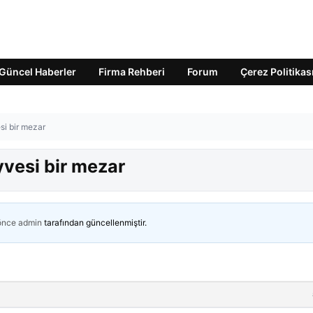
Güncel Haberler
Firma Rehberi
Forum
Çerez Politikas
si bir mezar
yvesi bir mezar
 önce
admin
tarafından güncellenmiştir.