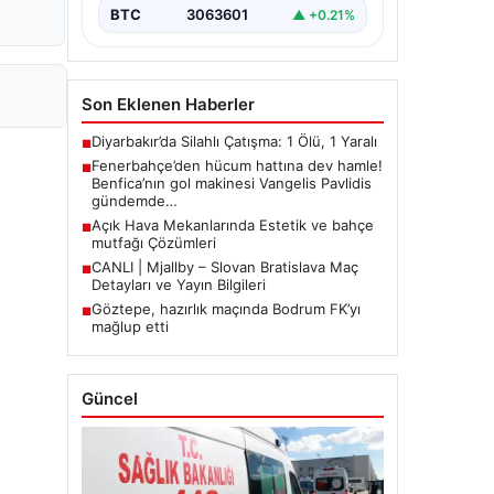
BTC
3063601
▲ +0.21%
Son Eklenen Haberler
Diyarbakır’da Silahlı Çatışma: 1 Ölü, 1 Yaralı
■
Fenerbahçe’den hücum hattına dev hamle!
■
Benfica’nın gol makinesi Vangelis Pavlidis
gündemde…
Açık Hava Mekanlarında Estetik ve bahçe
■
mutfağı Çözümleri
CANLI | Mjallby – Slovan Bratislava Maç
■
Detayları ve Yayın Bilgileri
Göztepe, hazırlık maçında Bodrum FK’yı
■
mağlup etti
Güncel