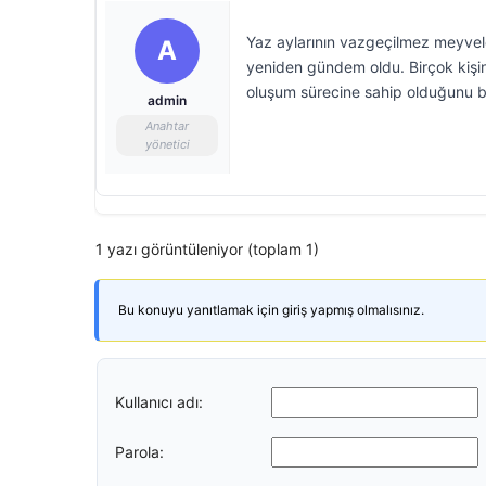
Yaz aylarının vazgeçilmez meyvele
A
yeniden gündem oldu. Birçok kişinin
oluşum sürecine sahip olduğunu bi
admin
Anahtar
yönetici
1 yazı görüntüleniyor (toplam 1)
Bu konuyu yanıtlamak için giriş yapmış olmalısınız.
Kullanıcı adı:
Parola: