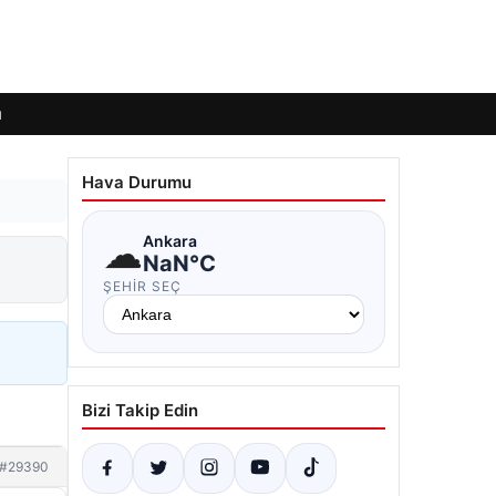
ı
Hava Durumu
☁
Ankara
NaN°C
ŞEHIR SEÇ
Bizi Takip Edin
#29390