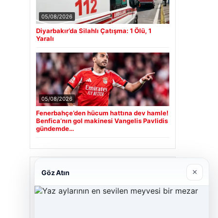
05/08/2026
Diyarbakır’da Silahlı Çatışma: 1 Ölü, 1
Yaralı
05/08/2026
Fenerbahçe’den hücum hattına dev hamle!
Benfica’nın gol makinesi Vangelis Pavlidis
gündemde…
Son Eklenen Firmalar
×
Göz Atın
Cengiz Sigorta
23/06/2026