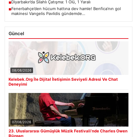
Diyarbakır’da Silahlı Çatışma: 1 Ölü, 1 Yaralı
■
Fenerbahçe’den hücum hattına dev hamle! Benfica’nın gol
■
makinesi Vangelis Pavlidis gündemde…
Güncel
08/08/2026
Kelebek.Org İle Dijital İletişimin Seviyeli Adresi Ve Chat
Deneyimi
07/08/2026
23. Uluslararası Gümüşlük Müzik Festivali’nde Charles Owen
Rüzgarı