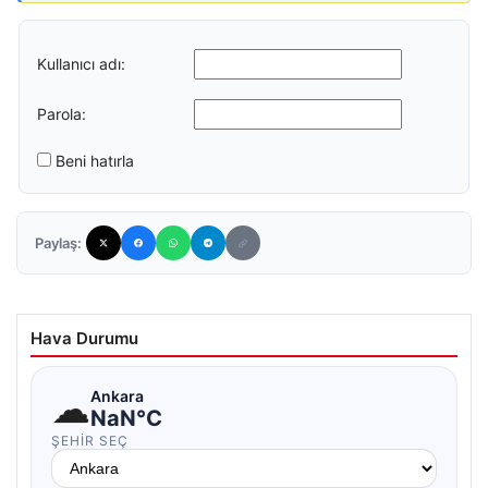
Kullanıcı adı:
Parola:
Beni hatırla
Paylaş:
Hava Durumu
☁
Ankara
NaN°C
ŞEHIR SEÇ