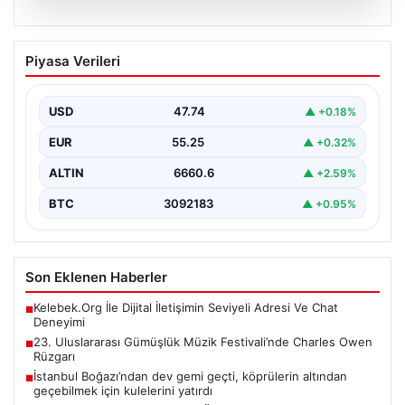
07.08.2026
23. Uluslararası Gümüşlük Müzik
Piyasa Verileri
Festivali’nde Charles Owen Rüzgarı
Bu yıl 23'üncüsü düzenlenen Uluslararası Gümüşlük
Müzik Festivali, sanatseverleri büyüleyen bir
USD
47.74
▲ +0.18%
atmosferde devam ediyor.…
EUR
55.25
▲ +0.32%
ALTIN
6660.6
▲ +2.59%
BTC
3092183
▲ +0.95%
Son Eklenen Haberler
Kelebek.Org İle Dijital İletişimin Seviyeli Adresi Ve Chat
■
Deneyimi
23. Uluslararası Gümüşlük Müzik Festivali’nde Charles Owen
■
Rüzgarı
İstanbul Boğazı’ndan dev gemi geçti, köprülerin altından
■
geçebilmek için kulelerini yatırdı