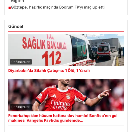
Bilgileri
Göztepe, hazırlık maçında Bodrum FK’yı mağlup etti
■
Güncel
05/08/2026
Diyarbakır’da Silahlı Çatışma: 1 Ölü, 1 Yaralı
05/08/2026
Fenerbahçe’den hücum hattına dev hamle! Benfica’nın gol
makinesi Vangelis Pavlidis gündemde…