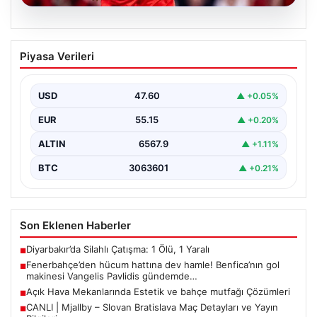
05.08.2026
Fenerbahçe’den hücum hattına dev
Piyasa Verileri
hamle! Benfica’nın gol makinesi
Vangelis Pavlidis gündemde…
USD
47.60
▲ +0.05%
EUR
55.15
▲ +0.20%
ALTIN
6567.9
▲ +1.11%
BTC
3063601
▲ +0.21%
Son Eklenen Haberler
Diyarbakır’da Silahlı Çatışma: 1 Ölü, 1 Yaralı
■
Fenerbahçe’den hücum hattına dev hamle! Benfica’nın gol
■
makinesi Vangelis Pavlidis gündemde…
Açık Hava Mekanlarında Estetik ve bahçe mutfağı Çözümleri
■
CANLI | Mjallby – Slovan Bratislava Maç Detayları ve Yayın
■