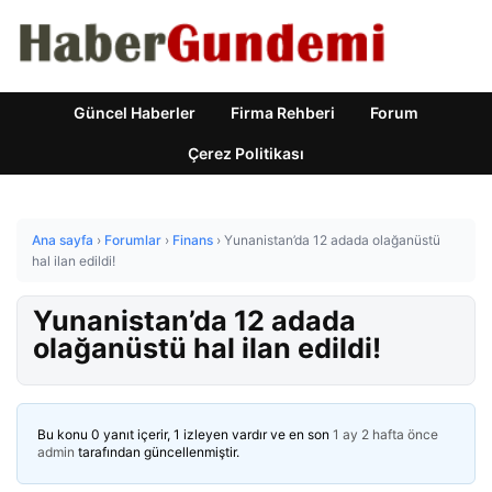
Güncel Haberler
Firma Rehberi
Forum
Çerez Politikası
Ana sayfa
›
Forumlar
›
Finans
›
Yunanistan’da 12 adada olağanüstü
hal ilan edildi!
Yunanistan’da 12 adada
olağanüstü hal ilan edildi!
Bu konu 0 yanıt içerir, 1 izleyen vardır ve en son
1 ay 2 hafta önce
admin
tarafından güncellenmiştir.