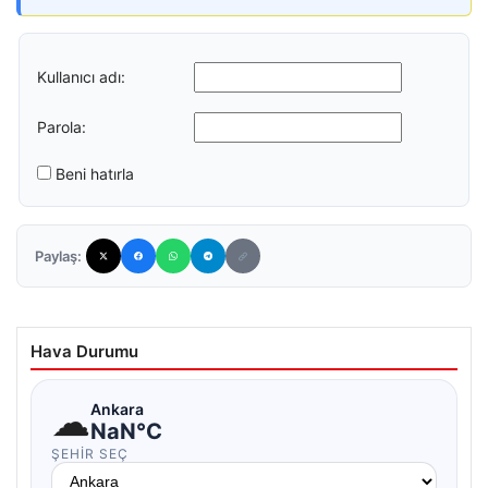
Kullanıcı adı:
Parola:
Beni hatırla
Paylaş:
Hava Durumu
☁
Ankara
NaN°C
ŞEHIR SEÇ