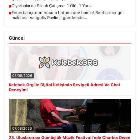
Diyarbakır’da Silahlı Çatışma: 1 Ölü, 1 Yaralı
■
Fenerbahçe’den hücum hattına dev hamle! Benfica’nın gol
■
makinesi Vangelis Pavlidis gündemde…
Güncel
08/08/2026
Kelebek.Org İle Dijital İletişimin Seviyeli Adresi Ve Chat
Deneyimi
07/08/2026
23. Uluslararası Gümüşlük Müzik Festivali’nde Charles Owen