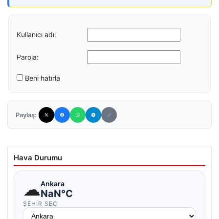
Kullanıcı adı:
Parola:
Beni hatırla
Paylaş:
Hava Durumu
☁
Ankara
NaN°C
ŞEHIR SEÇ