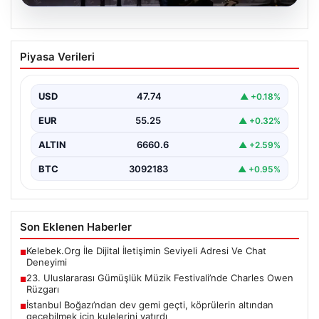
07.08.2026
23. Uluslararası Gümüşlük Müzik
Piyasa Verileri
Festivali’nde Charles Owen Rüzgarı
Bu yıl 23'üncüsü düzenlenen Uluslararası Gümüşlük
Müzik Festivali, sanatseverleri büyüleyen bir
USD
47.74
▲ +0.18%
atmosferde devam ediyor.…
EUR
55.25
▲ +0.32%
ALTIN
6660.6
▲ +2.59%
BTC
3092183
▲ +0.95%
Son Eklenen Haberler
Kelebek.Org İle Dijital İletişimin Seviyeli Adresi Ve Chat
■
Deneyimi
23. Uluslararası Gümüşlük Müzik Festivali’nde Charles Owen
■
Rüzgarı
İstanbul Boğazı’ndan dev gemi geçti, köprülerin altından
■
geçebilmek için kulelerini yatırdı