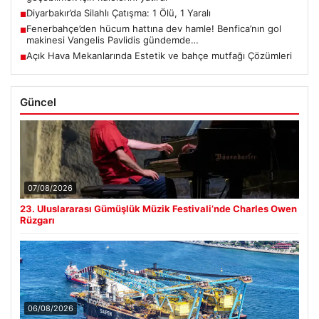
Diyarbakır’da Silahlı Çatışma: 1 Ölü, 1 Yaralı
■
Fenerbahçe’den hücum hattına dev hamle! Benfica’nın gol
■
makinesi Vangelis Pavlidis gündemde…
Açık Hava Mekanlarında Estetik ve bahçe mutfağı Çözümleri
■
Güncel
07/08/2026
23. Uluslararası Gümüşlük Müzik Festivali’nde Charles Owen
Rüzgarı
06/08/2026