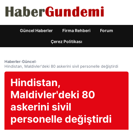
Güncel Haberler
Firma Rehberi
Forum
Çerez Politikası
Haberler
›
Güncel
›
Hindistan, Maldivler'deki 80 askerini sivil personelle değiştirdi
Hindistan,
Maldivler'deki 80
askerini sivil
personelle değiştirdi