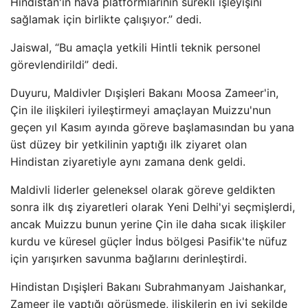
Hindistan'ın hava platformlarının sürekli işleyişini
sağlamak için birlikte çalışıyor.” dedi.
Jaiswal, “Bu amaçla yetkili Hintli teknik personel
görevlendirildi” dedi.
Duyuru, Maldivler Dışişleri Bakanı Moosa Zameer'in,
Çin ile ilişkileri iyileştirmeyi amaçlayan Muizzu'nun
geçen yıl Kasım ayında göreve başlamasından bu yana
üst düzey bir yetkilinin yaptığı ilk ziyaret olan
Hindistan ziyaretiyle aynı zamana denk geldi.
Maldivli liderler geleneksel olarak göreve geldikten
sonra ilk dış ziyaretleri olarak Yeni Delhi'yi seçmişlerdi,
ancak Muizzu bunun yerine Çin ile daha sıcak ilişkiler
kurdu ve küresel güçler İndus bölgesi Pasifik'te nüfuz
için yarışırken savunma bağlarını derinleştirdi.
Hindistan Dışişleri Bakanı Subrahmanyam Jaishankar,
Zameer ile yaptığı görüşmede, ilişkilerin en iyi şekilde