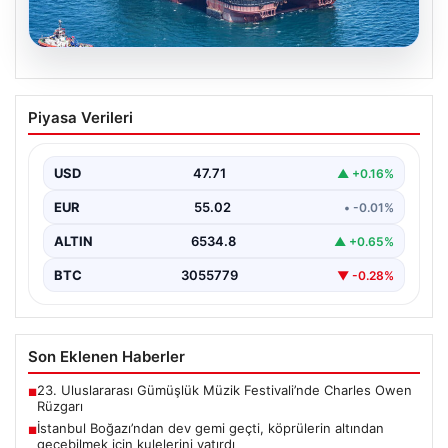
06.08.2026
İstanbul Boğazı’ndan dev gemi geçti,
Piyasa Verileri
köprülerin altından geçebilmek için
kulelerini yatırdı
USD
47.71
▲ +0.16%
Bahama bayraklı yarı batık vinç ve boru döşeme gemisi
Saipem 7000, İstanbul Boğazı’ndan geçiş…
EUR
55.02
• -0.01%
ALTIN
6534.8
▲ +0.65%
BTC
3055779
▼ -0.28%
Son Eklenen Haberler
23. Uluslararası Gümüşlük Müzik Festivali’nde Charles Owen
■
Rüzgarı
İstanbul Boğazı’ndan dev gemi geçti, köprülerin altından
■
geçebilmek için kulelerini yatırdı