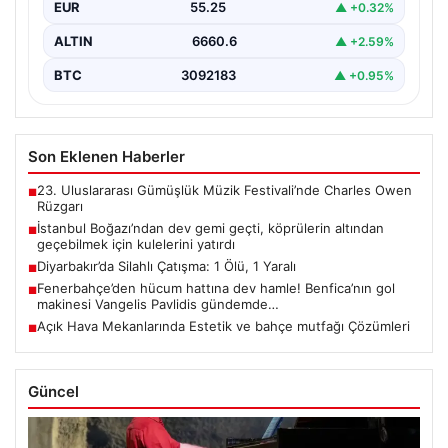
EUR
55.25
▲ +0.32%
ALTIN
6660.6
▲ +2.59%
BTC
3092183
▲ +0.95%
Son Eklenen Haberler
23. Uluslararası Gümüşlük Müzik Festivali’nde Charles Owen
■
Rüzgarı
İstanbul Boğazı’ndan dev gemi geçti, köprülerin altından
■
geçebilmek için kulelerini yatırdı
Diyarbakır’da Silahlı Çatışma: 1 Ölü, 1 Yaralı
■
Fenerbahçe’den hücum hattına dev hamle! Benfica’nın gol
■
makinesi Vangelis Pavlidis gündemde…
Açık Hava Mekanlarında Estetik ve bahçe mutfağı Çözümleri
■
Güncel