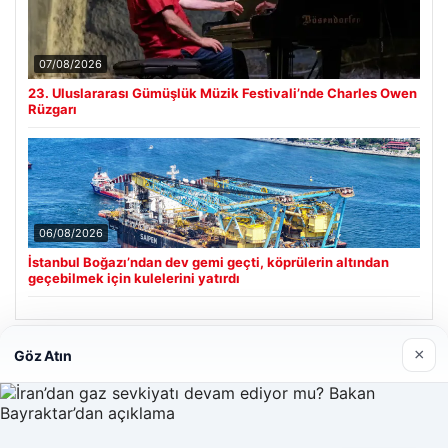
07/08/2026
23. Uluslararası Gümüşlük Müzik Festivali’nde Charles Owen
Rüzgarı
06/08/2026
İstanbul Boğazı’ndan dev gemi geçti, köprülerin altından
geçebilmek için kulelerini yatırdı
×
Göz Atın
Son Eklenen Firmalar