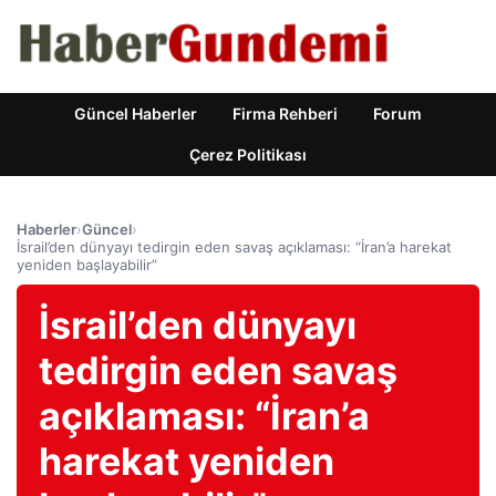
Güncel Haberler
Firma Rehberi
Forum
Çerez Politikası
Haberler
›
Güncel
›
İsrail’den dünyayı tedirgin eden savaş açıklaması: “İran’a harekat
yeniden başlayabilir”
İsrail’den dünyayı
tedirgin eden savaş
açıklaması: “İran’a
harekat yeniden