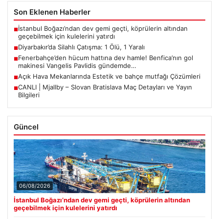
Son Eklenen Haberler
İstanbul Boğazı’ndan dev gemi geçti, köprülerin altından
■
geçebilmek için kulelerini yatırdı
Diyarbakır’da Silahlı Çatışma: 1 Ölü, 1 Yaralı
■
Fenerbahçe’den hücum hattına dev hamle! Benfica’nın gol
■
makinesi Vangelis Pavlidis gündemde…
Açık Hava Mekanlarında Estetik ve bahçe mutfağı Çözümleri
■
CANLI | Mjallby – Slovan Bratislava Maç Detayları ve Yayın
■
Bilgileri
Güncel
06/08/2026
İstanbul Boğazı’ndan dev gemi geçti, köprülerin altından
geçebilmek için kulelerini yatırdı