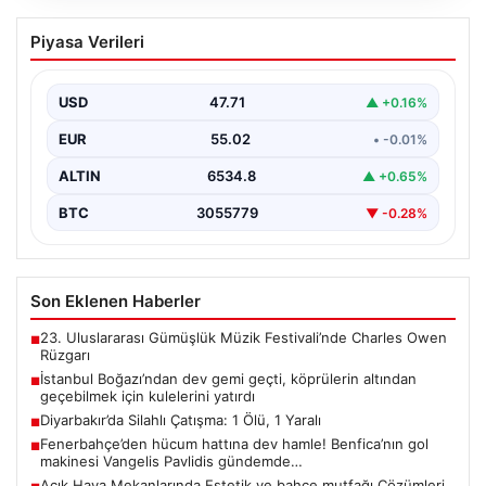
İstanbul Boğazı’ndan dev gemi geçti,
Piyasa Verileri
köprülerin altından geçebilmek için
kulelerini yatırdı
USD
47.71
▲ +0.16%
Bahama bayraklı yarı batık vinç ve boru döşeme gemisi
Saipem 7000, İstanbul Boğazı’ndan geçiş…
EUR
55.02
• -0.01%
ALTIN
6534.8
▲ +0.65%
BTC
3055779
▼ -0.28%
Son Eklenen Haberler
23. Uluslararası Gümüşlük Müzik Festivali’nde Charles Owen
■
Rüzgarı
İstanbul Boğazı’ndan dev gemi geçti, köprülerin altından
■
geçebilmek için kulelerini yatırdı
Diyarbakır’da Silahlı Çatışma: 1 Ölü, 1 Yaralı
■
Fenerbahçe’den hücum hattına dev hamle! Benfica’nın gol
■
makinesi Vangelis Pavlidis gündemde…
Açık Hava Mekanlarında Estetik ve bahçe mutfağı Çözümleri