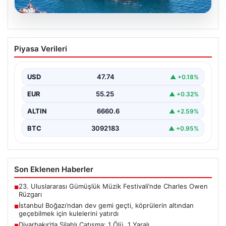
06.08.2026
İstanbul Boğazı’ndan dev gemi geçti,
Piyasa Verileri
köprülerin altından geçebilmek için
kulelerini yatırdı
USD
47.74
▲ +0.18%
Bahama bayraklı yarı batık vinç ve boru döşeme gemisi
Saipem 7000, İstanbul Boğazı’ndan geçiş…
EUR
55.25
▲ +0.32%
ALTIN
6660.6
▲ +2.59%
BTC
3092183
▲ +0.95%
Son Eklenen Haberler
23. Uluslararası Gümüşlük Müzik Festivali’nde Charles Owen
■
Rüzgarı
İstanbul Boğazı’ndan dev gemi geçti, köprülerin altından
■
geçebilmek için kulelerini yatırdı
Diyarbakır’da Silahlı Çatışma: 1 Ölü, 1 Yaralı
■