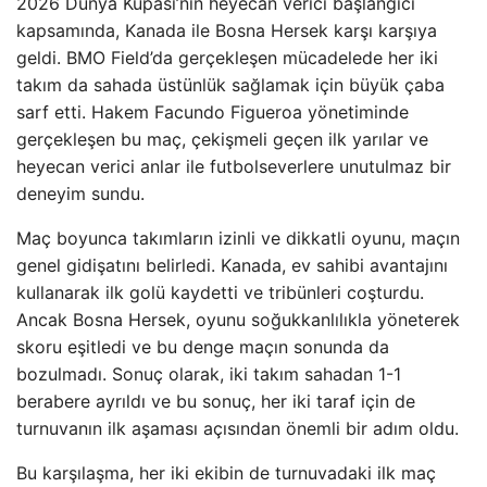
2026 Dünya Kupası’nın heyecan verici başlangıcı
kapsamında, Kanada ile Bosna Hersek karşı karşıya
geldi. BMO Field’da gerçekleşen mücadelede her iki
takım da sahada üstünlük sağlamak için büyük çaba
sarf etti. Hakem Facundo Figueroa yönetiminde
gerçekleşen bu maç, çekişmeli geçen ilk yarılar ve
heyecan verici anlar ile futbolseverlere unutulmaz bir
deneyim sundu.
Maç boyunca takımların izinli ve dikkatli oyunu, maçın
genel gidişatını belirledi. Kanada, ev sahibi avantajını
kullanarak ilk golü kaydetti ve tribünleri coşturdu.
Ancak Bosna Hersek, oyunu soğukkanlılıkla yöneterek
skoru eşitledi ve bu denge maçın sonunda da
bozulmadı. Sonuç olarak, iki takım sahadan 1-1
berabere ayrıldı ve bu sonuç, her iki taraf için de
turnuvanın ilk aşaması açısından önemli bir adım oldu.
Bu karşılaşma, her iki ekibin de turnuvadaki ilk maç