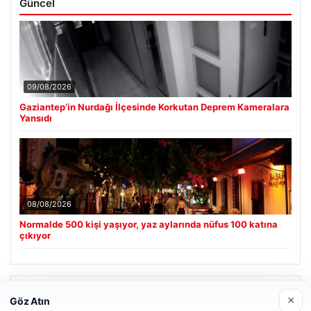
Güncel
09/08/2026
Gaziantep’in Nurdağı İlçesinde Korkutan Deprem Kameralara
Yansıdı
08/08/2026
Normalde 500 kişi yaşıyor, yaz aylarında nüfus 100 katına
çıkıyor
Son Eklenen Firmalar
×
Göz Atın