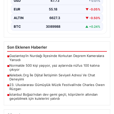
USD
47.73
• 0.01%
kültür…
EUR
55.18
▼ -0.05%
ALTIN
6627.3
▼ -0.50%
BTC
3089988
▲ +0.24%
Son Eklenen Haberler
Gaziantep’in Nurdağı İlçesinde Korkutan Deprem Kameralara
■
Yansıdı
Normalde 500 kişi yaşıyor, yaz aylarında nüfus 100 katına
■
çıkıyor
Kelebek.Org İle Dijital İletişimin Seviyeli Adresi Ve Chat
■
Deneyimi
23. Uluslararası Gümüşlük Müzik Festivali’nde Charles Owen
■
Rüzgarı
İstanbul Boğazı’ndan dev gemi geçti, köprülerin altından
■
geçebilmek için kulelerini yatırdı