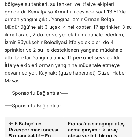
bölgeye su tankeri, su tankeri ve itfaiye ekipleri
gönderdi. Kemalpaşa Armutlu ilçesinde saat 13.51'de
orman yangını çıktı. Yangına İzmir Orman Bölge
Müdürlüğü'ne ait 3 uçak, 4 helikopter, 17 sprinkler, 3 su
ikmal aracı, 2 dozer ve yer ekibi müdahale ederken,
İzmir Büyükşehir Belediyesi itfaiye ekipleri de 4
sprinkler ve 2 su ile desteklenen yangına müdahale
etti. tanklar Yangın alanına 11 personel sevk edildi.
İtfaiye ekipleri orman yangınına müdahale etmeye
devam ediyor. Kaynak: (guzelhaber.net) Güzel Haber
Masası
—–Sponsorlu Bağlantılar—–
—–Sponsorlu Bağlantılar—–
← F.Bahçe'nin
Fransa'da sinagoga ateş
Rizespor maçı öncesi
açma girişimi: İki araç
5 puanı kaldı! – En
ateşe verildi, bir polis