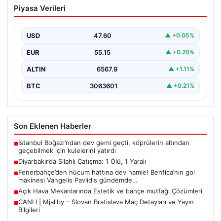
Diyarbakır’da Silahlı Çatışma: 1 Ölü, 1
Piyasa Verileri
Yaralı
Diyarbakır’ın Bağlar ilçesinde yaşanan silahlı çatışma,
bölge sakinlerini korkuttu. Olay, iki grup arasında
USD
47.60
▲ +0.05%
uzun…
EUR
55.15
▲ +0.20%
ALTIN
6567.9
▲ +1.11%
BTC
3063601
▲ +0.21%
Son Eklenen Haberler
İstanbul Boğazı’ndan dev gemi geçti, köprülerin altından
■
geçebilmek için kulelerini yatırdı
Diyarbakır’da Silahlı Çatışma: 1 Ölü, 1 Yaralı
■
Fenerbahçe’den hücum hattına dev hamle! Benfica’nın gol
■
makinesi Vangelis Pavlidis gündemde…
Açık Hava Mekanlarında Estetik ve bahçe mutfağı Çözümleri
■
CANLI | Mjallby – Slovan Bratislava Maç Detayları ve Yayın
■
Bilgileri