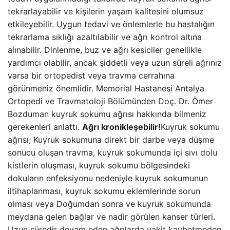
tekrarlayabilir ve kişilerin yaşam kalitesini olumsuz
etkileyebilir. Uygun tedavi ve önlemlerle bu hastalığın
tekrarlama sıklığı azaltılabilir ve ağrı kontrol altına
alınabilir. Dinlenme, buz ve ağrı kesiciler genellikle
yardımcı olabilir, ancak şiddetli veya uzun süreli ağrınız
varsa bir ortopedist veya travma cerrahına
görünmeniz önemlidir. Memorial Hastanesi Antalya
Ortopedi ve Travmatoloji Bölümünden Doç. Dr. Ömer
Bozduman kuyruk sokumu ağrısı hakkında bilmeniz
gerekenleri anlattı.
Ağrı kronikleşebilir!
Kuyruk sokumu
ağrısı; Kuyruk sokumuna direkt bir darbe veya düşme
sonucu oluşan travma, kuyruk sokumunda içi sıvı dolu
kistlerin oluşması, kuyruk sokumu bölgesindeki
dokuların enfeksiyonu nedeniyle kuyruk sokumunun
iltihaplanması, kuyruk sokumu eklemlerinde sorun
olması veya Doğumdan sonra ve kuyruk sokumunda
meydana gelen bağlar ve nadir görülen kanser türleri.
Uzun süredir devam eden ağrılarda vakit kaybetmeden