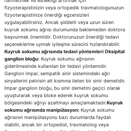
hafifletmek ve esnekliği artırmak için
fizyoterapistinizin veya ortopedik travmatologunuzun
fizyoterapistinize önerdiği egzersizleri
uygulayabilirsiniz. Ancak şiddetli veya uzun süren
kuyruk sokumu ağrısı durumunda beklemeden doktora
başvurmak önemlidir. Doktorunuzun önerdiği tedavi
seçeneklerine uymak iyileşme sürecini hızlandırabilir.
Kuyruk sokumu ağrısında tedavi yöntemleri
Oksipital
ganglion bloğu:
Kuyruk sokumu ağrısının
giderilmesinde kullanılan bir tedavi yöntemidir.
Ganglion impar, sempatik sinir sistemindeki ağrı
sinyallerini pelvisin alt kısmına ileten bir sinir demetidir.
Impar ganglion bloğu, bu sinir demetini geçici olarak
uyuşturarak veya bloke ederek kuyruk sokumu
bölgesindeki ağrıyı azaltmayı amaçlamaktadır.
Kuyruk
sokumu ağrısında manipülasyon:
Kuyruk sokumu
ağrısının manipülasyonu bazı durumlarda faydalı
olabilir, ancak bir ortopedist, travmatolog veya