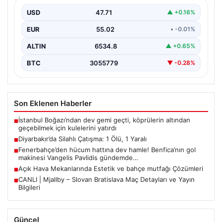
Diyarbakır’ın Bağlar ilçesinde yaşanan silahlı çatışma,
bölge sakinlerini korkuttu. Olay, iki grup arasında
USD
47.71
▲ +0.16%
uzun…
EUR
55.02
• -0.01%
ALTIN
6534.8
▲ +0.65%
BTC
3055779
▼ -0.28%
Son Eklenen Haberler
İstanbul Boğazı’ndan dev gemi geçti, köprülerin altından
■
geçebilmek için kulelerini yatırdı
Diyarbakır’da Silahlı Çatışma: 1 Ölü, 1 Yaralı
■
Fenerbahçe’den hücum hattına dev hamle! Benfica’nın gol
■
makinesi Vangelis Pavlidis gündemde…
Açık Hava Mekanlarında Estetik ve bahçe mutfağı Çözümleri
■
CANLI | Mjallby – Slovan Bratislava Maç Detayları ve Yayın
■
Bilgileri
Güncel