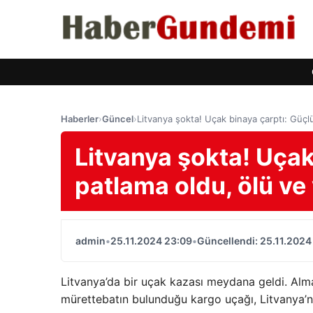
Haberler
›
Güncel
›
Litvanya şokta! Uçak binaya çarptı: Güçlü 
Litvanya şokta! Uçak
patlama oldu, ölü ve 
admin
•
25.11.2024 23:09
•
Güncellendi: 25.11.2024
Litvanya’da bir uçak kazası meydana geldi. Alm
mürettebatın bulunduğu kargo uçağı, Litvanya’nın 