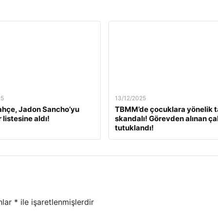
25
13/12/2025
ahçe, Jadon Sancho’yu
TBMM’de çocuklara yönelik t
 listesine aldı!
skandalı! Görevden alınan ça
tutuklandı!
nlar
*
ile işaretlenmişlerdir