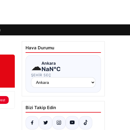
ı
Hava Durumu
☁
Ankara
NaN°C
ŞEHIR SEÇ
rest
Bizi Takip Edin