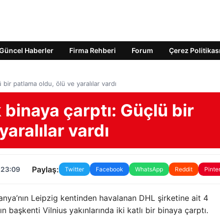
Güncel Haberler
Firma Rehberi
Forum
Çerez Politikas
bir patlama oldu, ölü ve yaralılar vardı
 binaya çarptı: Güçlü bir
yaralılar vardı
Paylaş:
 23:09
Twitter
Facebook
WhatsApp
Reddit
Pinte
anya’nın Leipzig kentinden havalanan DHL şirketine ait 4
başkenti Vilnius yakınlarında iki katlı bir binaya çarptı.