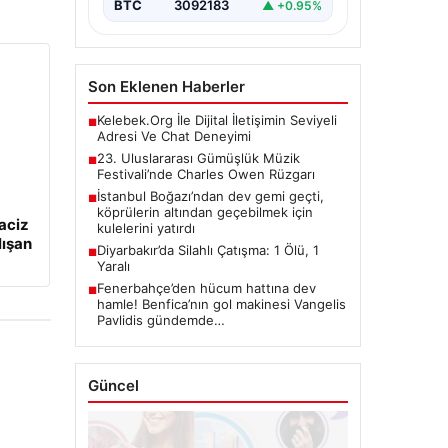
BTC
3092183
▲ +0.95%
Son Eklenen Haberler
Kelebek.Org İle Dijital İletişimin Seviyeli
■
Adresi Ve Chat Deneyimi
23. Uluslararası Gümüşlük Müzik
■
Festivali’nde Charles Owen Rüzgarı
İstanbul Boğazı’ndan dev gemi geçti,
■
köprülerin altından geçebilmek için
aciz
kulelerini yatırdı
lışan
Diyarbakır’da Silahlı Çatışma: 1 Ölü, 1
■
Yaralı
Fenerbahçe’den hücum hattına dev
■
hamle! Benfica’nın gol makinesi Vangelis
Pavlidis gündemde…
Güncel