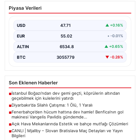
Diyarbakır’da Silahlı Çatışma: 1 Ölü, 1
Piyasa Verileri
Yaralı
Diyarbakır’ın Bağlar ilçesinde yaşanan silahlı çatışma,
bölge sakinlerini korkuttu. Olay, iki grup arasında
USD
47.71
▲ +0.16%
uzun…
EUR
55.02
• -0.01%
ALTIN
6534.8
▲ +0.65%
BTC
3055779
▼ -0.28%
Son Eklenen Haberler
İstanbul Boğazı’ndan dev gemi geçti, köprülerin altından
■
geçebilmek için kulelerini yatırdı
Diyarbakır’da Silahlı Çatışma: 1 Ölü, 1 Yaralı
■
Fenerbahçe’den hücum hattına dev hamle! Benfica’nın gol
■
makinesi Vangelis Pavlidis gündemde…
Açık Hava Mekanlarında Estetik ve bahçe mutfağı Çözümleri
■
CANLI | Mjallby – Slovan Bratislava Maç Detayları ve Yayın
■
Bilgileri