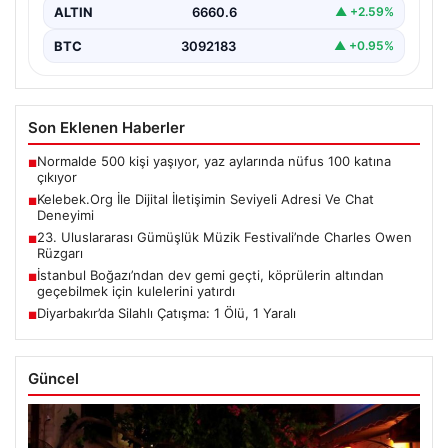
ALTIN
6660.6
▲ +2.59%
BTC
3092183
▲ +0.95%
Son Eklenen Haberler
Normalde 500 kişi yaşıyor, yaz aylarında nüfus 100 katına
■
çıkıyor
Kelebek.Org İle Dijital İletişimin Seviyeli Adresi Ve Chat
■
Deneyimi
23. Uluslararası Gümüşlük Müzik Festivali’nde Charles Owen
■
Rüzgarı
İstanbul Boğazı’ndan dev gemi geçti, köprülerin altından
■
geçebilmek için kulelerini yatırdı
Diyarbakır’da Silahlı Çatışma: 1 Ölü, 1 Yaralı
■
Güncel