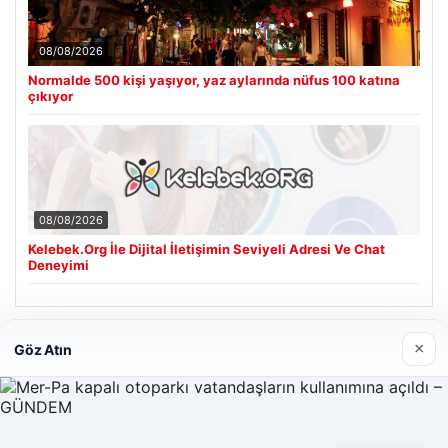
08/08/2026
Normalde 500 kişi yaşıyor, yaz aylarında nüfus 100 katına
çıkıyor
08/08/2026
Kelebek.Org İle Dijital İletişimin Seviyeli Adresi Ve Chat
Deneyimi
Son Eklenen Firmalar
×
Göz Atın