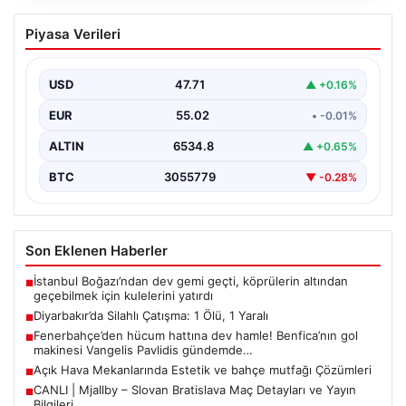
Diyarbakır’da Silahlı Çatışma: 1 Ölü, 1
Piyasa Verileri
Yaralı
Diyarbakır’ın Bağlar ilçesinde yaşanan silahlı çatışma,
bölge sakinlerini korkuttu. Olay, iki grup arasında
USD
47.71
▲ +0.16%
uzun…
EUR
55.02
• -0.01%
ALTIN
6534.8
▲ +0.65%
BTC
3055779
▼ -0.28%
Son Eklenen Haberler
İstanbul Boğazı’ndan dev gemi geçti, köprülerin altından
■
geçebilmek için kulelerini yatırdı
Diyarbakır’da Silahlı Çatışma: 1 Ölü, 1 Yaralı
■
Fenerbahçe’den hücum hattına dev hamle! Benfica’nın gol
■
makinesi Vangelis Pavlidis gündemde…
Açık Hava Mekanlarında Estetik ve bahçe mutfağı Çözümleri
■
CANLI | Mjallby – Slovan Bratislava Maç Detayları ve Yayın
■
Bilgileri