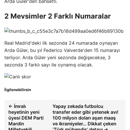
Arda Güler'den bahsetti.
2 Mevsimler 2 Farklı Numaralar
Real Madrid'deki ilk sezonda 24 numarada oynayan
Arda Güler, bu yıl Federico Valverde'den 15 numarayı
terliyor. Arda Güler yeni sezonda değişecekse, 3
sezonda 3 farklı sayı ile oynamış olacak.
İlgilenebilirsin
← İmralı
Yapay zekada futbolcu
heyetinin yeni
transfer eder gibi yetenek avı!
üyesi DEM Parti
100 milyon doları aşan maaş
Mardin
ve ikramiyeler… Dikkat çeken
Milletvekili
‘Türk mühendis’ detayı →