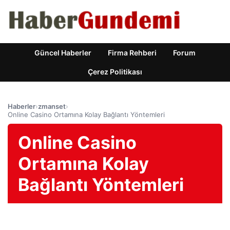
Güncel Haberler
Firma Rehberi
Forum
Çerez Politikası
Haberler
›
zmanset
›
Online Casino Ortamına Kolay Bağlantı Yöntemleri
Online Casino
Ortamına Kolay
Bağlantı Yöntemleri