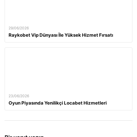
29/06/2026
Raykobet Vip Dünyası İle Yüksek Hizmet Fırsatı
23/06/2026
Oyun Piyasında Yenilikçi Locabet Hizmetleri