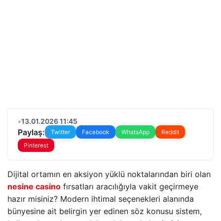
•
13.01.2026 11:45
Paylaş:
Twitter
Facebook
WhatsApp
Reddit
Pinterest
Dijital ortamın en aksiyon yüklü noktalarından biri olan
nesine casino
fırsatları aracılığıyla vakit geçirmeye
hazır misiniz? Modern ihtimal seçenekleri alanında
bünyesine ait belirgin yer edinen söz konusu sistem,