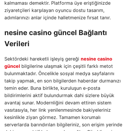
kalmaması demektir. Platforma üye eriştiğinizde
ziyaretçileri karşılayan oyuncu dostu tasarım,
adımlarınızı anlar içinde halletmenize fırsat tanır.
nesine casino güncel
Bağlantı
Verileri
Sektördeki hareketli işleyiş gereği
nesine casino
güncel
bilgilerine ulaşmak için çeşitli farklı metot
bulunmaktadır. Öncelikle sosyal medya sayfalarını
takip yapmak, en son bilgilerden haberdar durmanızı
temin eder. Buna birlikte, kuruluşun e-posta
bildirimlerini aktif bulundurmak dahi sizlere büyük
avantaj sunar. Modernliğini devam ettiren sistem
vasıtasıyla, her link yenilenmesinde bakiyeleriniz
kesinlikle ziyan görmez. Tamamen korumalı
serverlarda barındırılan bilgileriniz, son erişim yerinde