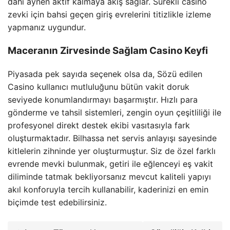
dahi aynen aktif kalmaya akış sağlar. Sürekli casino
zevki için bahsi geçen giriş evrelerini titizlikle izleme
yapmanız uygundur.
Maceranın Zirvesinde Sağlam Casino Keyfi
Piyasada pek sayıda seçenek olsa da, Sözü edilen
Casino kullanıcı mutluluğunu bütün vakit doruk
seviyede konumlandırmayı başarmıştır. Hızlı para
gönderme ve tahsil sistemleri, zengin oyun çeşitliliği ile
profesyonel direkt destek ekibi vasıtasıyla fark
oluşturmaktadır. Bilhassa net servis anlayışı sayesinde
kitlelerin zihninde yer oluşturmuştur. Siz de özel farklı
evrende mevki bulunmak, getiri ile eğlenceyi eş vakit
diliminde tatmak bekliyorsanız mevcut kaliteli yapıyı
akıl konforuyla tercih kullanabilir, kaderinizi en emin
biçimde test edebilirsiniz.