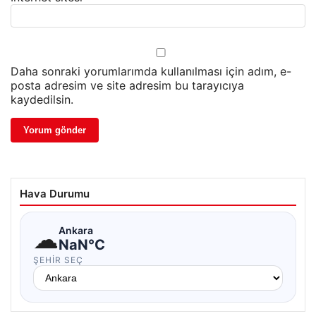
Daha sonraki yorumlarımda kullanılması için adım, e-
posta adresim ve site adresim bu tarayıcıya
kaydedilsin.
Hava Durumu
☁
Ankara
NaN°C
ŞEHIR SEÇ