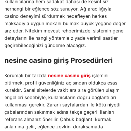
kullanıcılarına hem sadakat dahası de kesintisiz
herhangi bir eğlence söz sunuyor. Ağ aracılığıyla
casino deneyimi sürdürmek hedefleyen herkes
maksadıyla uygun mekanı bulmak büyük yegane değer
arz eder. Nitekim mevcut rehberimizde, sistemin genel
detaylarını ile hangi yöntemle ziyade verimli saatler
geçirebileceğinizi gündeme alacağız.
nesine casino giriş
Prosedürleri
Korumalı bir tarzda
nesine casino giriş
işlemini
bitirmek, profil güvenliğiniz açısından oldukça esas
kuraldır. Sanal sitelerde vakit ara sıra görülen ulaşım
engelleri sebebiyle, kullanıcıların doğru bağlantıları
kullanması gerekir. Zararlı sayfalardan ile kötü niyetli
çabalarından sakınmak adına tekçe geçerli ilanları
referans almanız önerilir. Çabuk bağlantı kurmak
anlamına gelir, eğlence zevkini duraksamada