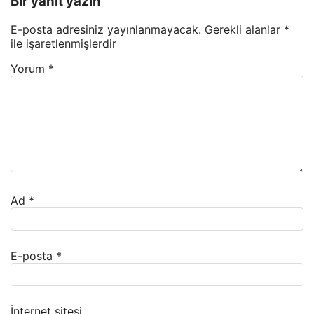
Bir yanıt yazın
E-posta adresiniz yayınlanmayacak.
Gerekli alanlar
*
ile işaretlenmişlerdir
Yorum
*
Ad
*
E-posta
*
İnternet sitesi