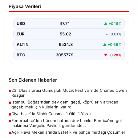
İstanbul Boğazı’ndan dev gemi geçti,
Piyasa Verileri
köprülerin altından geçebilmek için
kulelerini yatırdı
USD
47.71
▲ +0.16%
Bahama bayraklı yarı batık vinç ve boru döşeme gemisi
Saipem 7000, İstanbul Boğazı’ndan geçiş…
EUR
55.02
• -0.01%
ALTIN
6534.8
▲ +0.65%
BTC
3055779
▼ -0.28%
Son Eklenen Haberler
23. Uluslararası Gümüşlük Müzik Festivali’nde Charles Owen
■
Rüzgarı
İstanbul Boğazı’ndan dev gemi geçti, köprülerin altından
■
geçebilmek için kulelerini yatırdı
Diyarbakır’da Silahlı Çatışma: 1 Ölü, 1 Yaralı
■
Fenerbahçe’den hücum hattına dev hamle! Benfica’nın gol
■
makinesi Vangelis Pavlidis gündemde…
Açık Hava Mekanlarında Estetik ve bahçe mutfağı Çözümleri
■