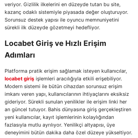
veriyor. Gizlilik ilkelerini en düzeyde tutan bu site,
kazanç odaklı sistemiyle piyasada değer oluşturuyor.
Sorunsuz destek yapısı ile oyuncu memnuniyetini
sürekli ilk düzeyde gözetmeyi hedefliyor.
Locabet Giriş ve Hızlı Erişim
Adımları
Platforma pratik erişim sağlamak isteyen kullanıcılar,
locabet giriş
işlemleri aracılığıyla etkili erişebiliyor.
Modern sistemi ile bütün cihazdan sorunsuz erişim
imkanı veren yapı, kullanıcılarının ihtiyaçlarını eksiksiz
gideriyor. Sürekli sunulan yenilikler ile erişim linki her
an güncel tutuyor. Bahis dünyasına giriş gerçekleştiren
yeni kullanıcılar, kayıt işlemlerinin kolaylığından
fazlasıyla mutlu ayrılıyor. Yenilikçi altyapısı, üye
deneyimini bütün dakika daha özel düzeye yükseltiyor.