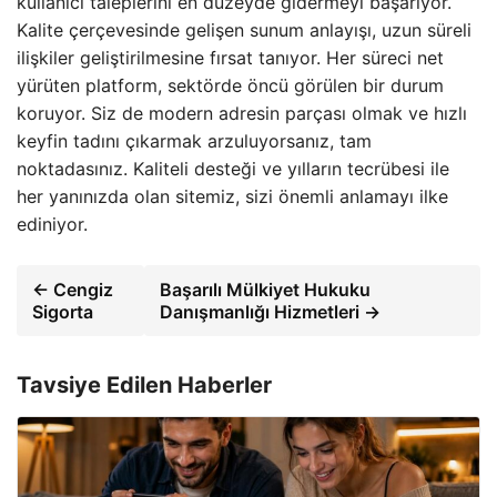
kullanıcı taleplerini en düzeyde gidermeyi başarıyor.
Kalite çerçevesinde gelişen sunum anlayışı, uzun süreli
ilişkiler geliştirilmesine fırsat tanıyor. Her süreci net
yürüten platform, sektörde öncü görülen bir durum
koruyor. Siz de modern adresin parçası olmak ve hızlı
keyfin tadını çıkarmak arzuluyorsanız, tam
noktadasınız. Kaliteli desteği ve yılların tecrübesi ile
her yanınızda olan sitemiz, sizi önemli anlamayı ilke
ediniyor.
← Cengiz
Başarılı Mülkiyet Hukuku
Sigorta
Danışmanlığı Hizmetleri →
Tavsiye Edilen Haberler