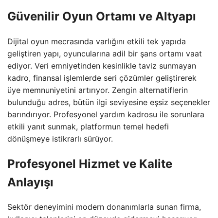
Güvenilir Oyun Ortamı ve Altyapı
Dijital oyun mecrasında varlığını etkili tek yapıda
geliştiren yapı, oyuncularına adil bir şans ortamı vaat
ediyor. Veri emniyetinden kesinlikle taviz sunmayan
kadro, finansal işlemlerde seri çözümler geliştirerek
üye memnuniyetini artırıyor. Zengin alternatiflerin
bulunduğu adres, bütün ilgi seviyesine eşsiz seçenekler
barındırıyor. Profesyonel yardım kadrosu ile sorunlara
etkili yanıt sunmak, platformun temel hedefi
dönüşmeye istikrarlı sürüyor.
Profesyonel Hizmet ve Kalite
Anlayışı
Sektör deneyimini modern donanımlarla sunan firma,