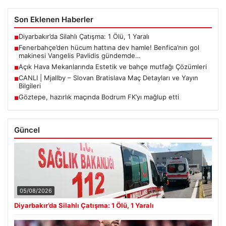
Son Eklenen Haberler
Diyarbakır’da Silahlı Çatışma: 1 Ölü, 1 Yaralı
■
Fenerbahçe’den hücum hattına dev hamle! Benfica’nın gol
■
makinesi Vangelis Pavlidis gündemde…
Açık Hava Mekanlarında Estetik ve bahçe mutfağı Çözümleri
■
CANLI | Mjallby – Slovan Bratislava Maç Detayları ve Yayın
■
Bilgileri
Göztepe, hazırlık maçında Bodrum FK’yı mağlup etti
■
Güncel
05/08/2026
Diyarbakır’da Silahlı Çatışma: 1 Ölü, 1 Yaralı