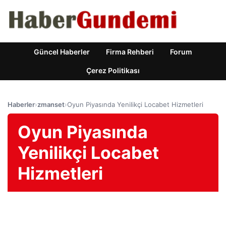
Güncel Haberler
Firma Rehberi
Forum
Çerez Politikası
Haberler
›
zmanset
›
Oyun Piyasında Yenilikçi Locabet Hizmetleri
Oyun Piyasında
Yenilikçi Locabet
Hizmetleri