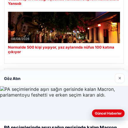
Yansıdı
08/08/2026
Normalde 500 kişi yaşıyor, yaz aylarında nüfus 100 katına
çıkıyor
Son Eklenen Firmalar
×
Göz Atın
Hastaş Beton
26/05/2026
Güncel Haberler
Web sitemizi nasıl kullandığınızı daha iyi anlayabilmek,
deneyiminizi kişiselleştirmek ve geliştirmek amacıyla çerezler
PA seçimlerinde aşırı sağın gerisinde kalan Macron,