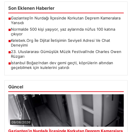
Son Eklenen Haberler
Gaziantep’in Nurdağı İlçesinde Korkutan Deprem Kameralara
■
Yansıdı
Normalde 500 kişi yaşıyor, yaz aylarında nüfus 100 katına
■
çıkıyor
Kelebek.Org İle Dijital İletişimin Seviyeli Adresi Ve Chat
■
Deneyimi
23. Uluslararası Gümüşlük Müzik Festivali’nde Charles Owen
■
Rüzgarı
İstanbul Boğazı’ndan dev gemi geçti, köprülerin altından
■
geçebilmek için kulelerini yatırdı
Güncel
09/08/2026
Gaziantep’in Nurdağı İlçesinde Korkutan Deprem Kameralara